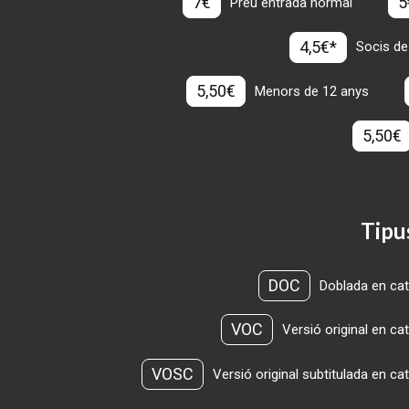
7€
5
Preu entrada normal
4,5€*
Socis de
5,50€
Menors de 12 anys
5,50€
Tipu
DOC
Doblada en cat
VOC
Versió original en ca
VOSC
Versió original subtitulada en ca