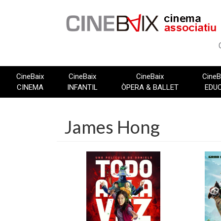
Vés
al
contingut
CineBaix
CineBaix
CineBaix
CineB
CINEMA
INFANTIL
ÒPERA & BALLET
EDU
James Hong