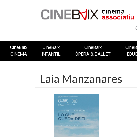
Vés
al
contingut
CineBaix
CineBaix
CineBaix
CineB
CINEMA
INFANTIL
ÒPERA & BALLET
EDU
Laia Manzanares