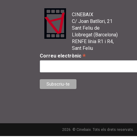
CINEBAIX
C/ Joan Batllori, 21
Sant Feliu de
Llobregat (Barcelona)
RENFE línia R1 i R4,
Sant Feliu
*
Correu electrònic
2026. © Cinebaix. Tots els drets reservats.