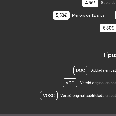
4,5€*
Socis de
5,50€
Menors de 12 anys
5,50€
Tipu
DOC
Doblada en cat
VOC
Versió original en ca
VOSC
Versió original subtitulada en ca