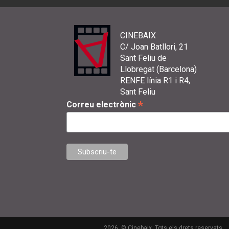
CINEBAIX
C/ Joan Batllori, 21
Sant Feliu de
Llobregat (Barcelona)
RENFE línia R1 i R4,
Sant Feliu
*
Correu electrònic
2026. © Cinebaix. Tots els drets reservats.