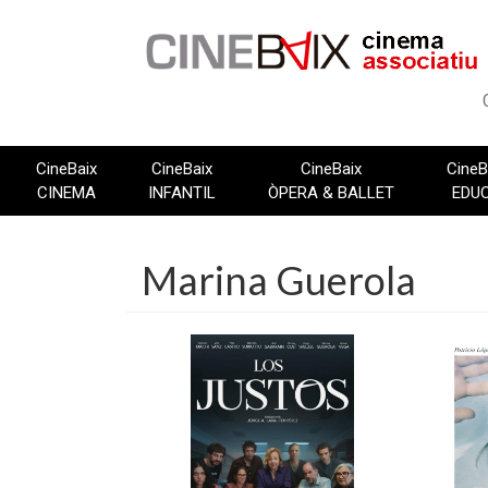
Vés
al
contingut
CineBaix
CineBaix
CineBaix
CineB
CINEMA
INFANTIL
ÒPERA & BALLET
EDU
Marina Guerola