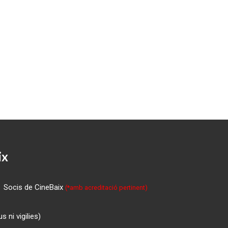
ix
Socis de CineBaix
(*amb acreditació pertinent)
 ni vigilies)