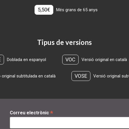
5,50€
Més grans de 65 anys
Tipus de versions
E
VOC
Doblada en espanyol
Versió original en català
VOSE
 original subtitulada en català
Versió original sub
*
Correu electrònic