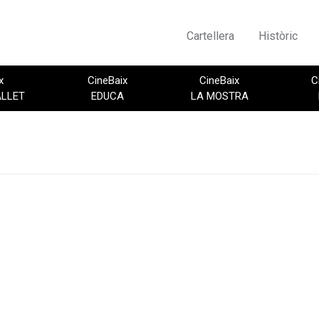
Cartellera
Històric
x
CineBaix
CineBaix
C
ALLET
EDUCA
LA MOSTRA