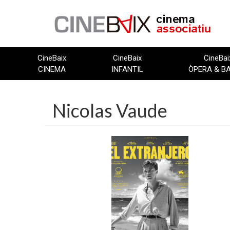
Vés
al
contingut
CineBaix
CineBaix
CineBai
CINEMA
INFANTIL
ÒPERA & B
Nicolas Vaude