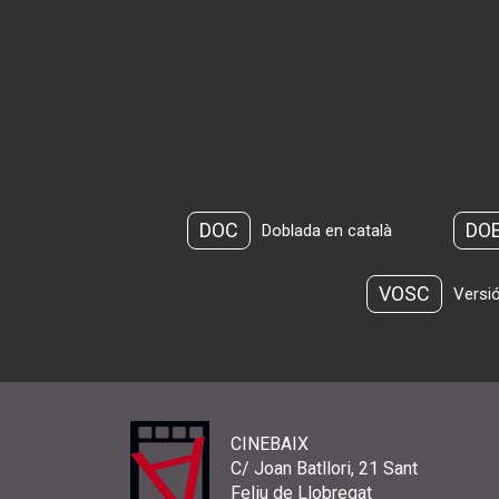
DOC
DO
Doblada en català
VOSC
Versió
CINEBAIX
C/ Joan Batllori, 21 Sant
Feliu de Llobregat