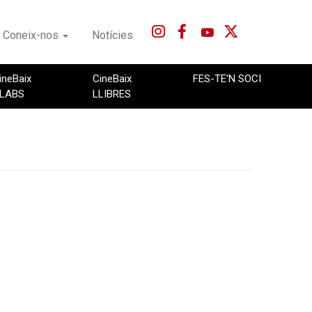
Coneix-nos
Notícies
ineBaix
CineBaix
FES-TE'N SOCI
LABS
LLIBRES