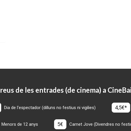
reus de les entrades (de cinema) a CineBa
4,5€*
Dia de l'espectador (dilluns no festius ni vigilies)
5€
Menors de 12 anys
Carnet Jove (Divendres no festius