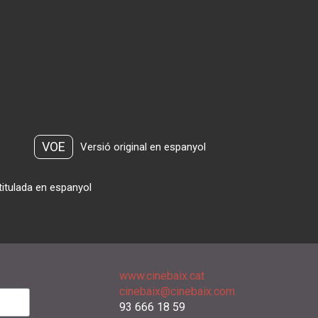
VOE
Versió original en espanyol
titulada en espanyol
www.cinebaix.cat
cinebaix@cinebaix.com
93 666 18 59