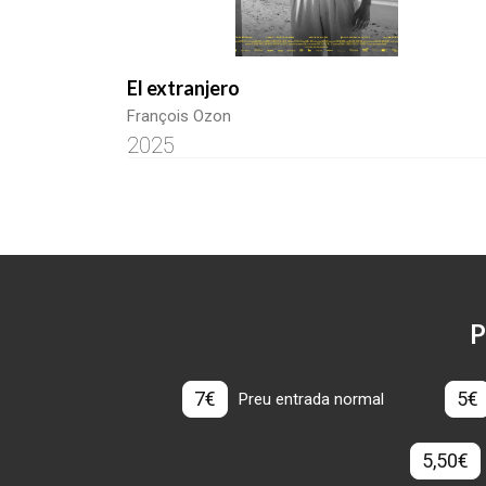
El extranjero
François Ozon
2025
P
7€
5€
Preu entrada normal
5,50€