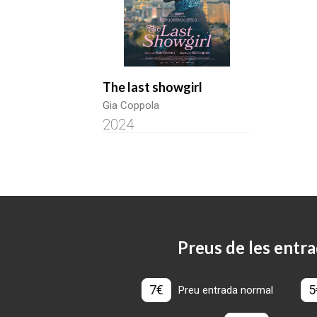
The last showgirl
Gia Coppola
2024
Preus de les entra
7€
5
Preu entrada normal