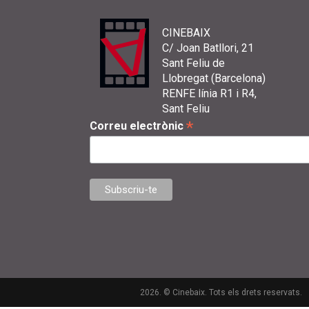
CINEBAIX
C/ Joan Batllori, 21
Sant Feliu de
Llobregat (Barcelona)
RENFE línia R1 i R4,
Sant Feliu
*
Correu electrònic
2026. © Cinebaix. Tots els drets reservats.