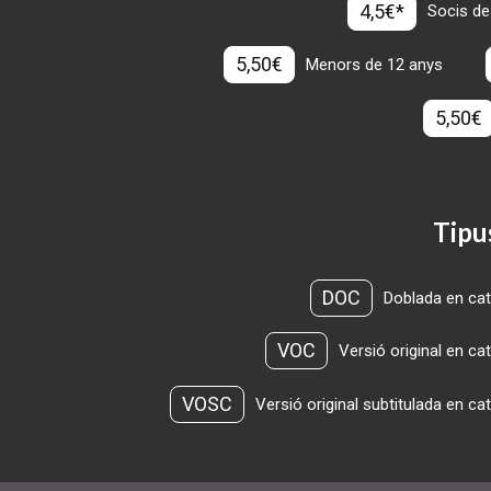
4,5€*
Socis de
5,50€
Menors de 12 anys
5,50€
Tipu
DOC
Doblada en cat
VOC
Versió original en ca
VOSC
Versió original subtitulada en ca