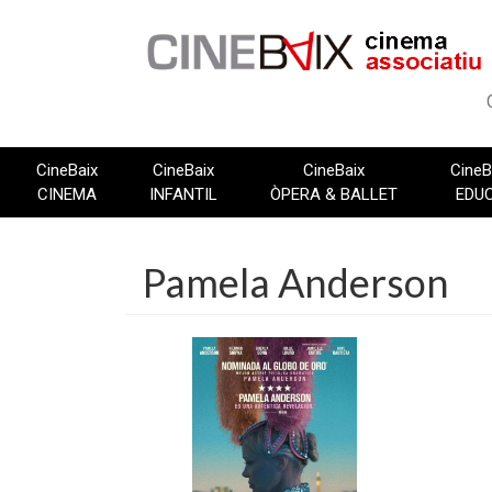
Vés
al
contingut
CineBaix
CineBaix
CineBaix
CineB
CINEMA
INFANTIL
ÒPERA & BALLET
EDU
Pamela Anderson