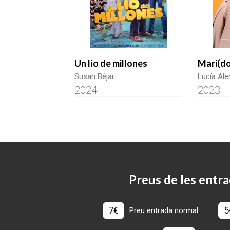
Un lío de millones
Mari(do
Susan Béjar
Lucía Al
2024
2023
Preus de les entra
7€
5
Preu entrada normal