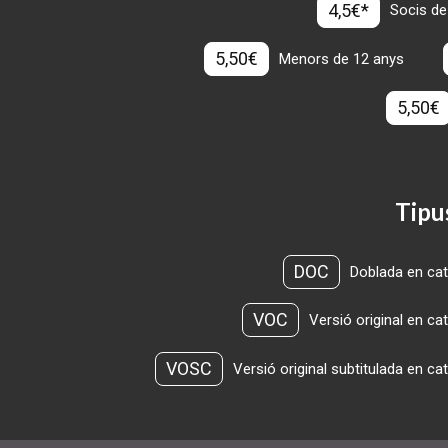
4,5€*
Socis de
5,50€
Menors de 12 anys
5,50€
Tipu
DOC
Doblada en cat
VOC
Versió original en ca
VOSC
Versió original subtitulada en ca