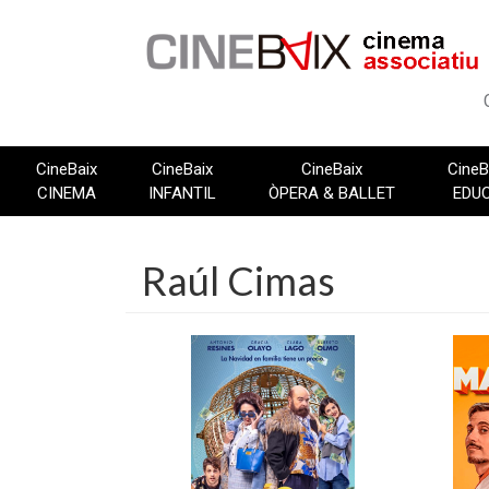
Vés
al
contingut
CineBaix
CineBaix
CineBaix
CineB
CINEMA
INFANTIL
ÒPERA & BALLET
EDU
Raúl Cimas