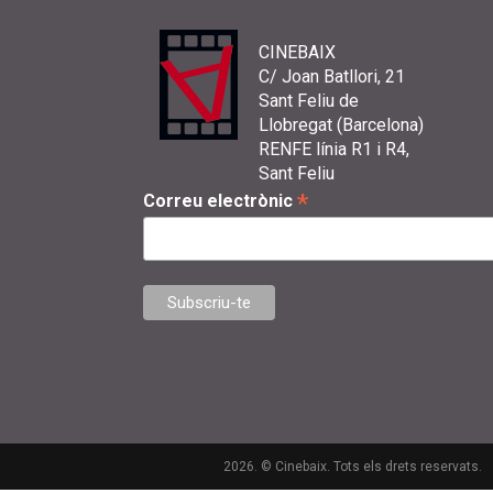
CINEBAIX
C/ Joan Batllori, 21
Sant Feliu de
Llobregat (Barcelona)
RENFE línia R1 i R4,
Sant Feliu
*
Correu electrònic
2026. © Cinebaix. Tots els drets reservats.