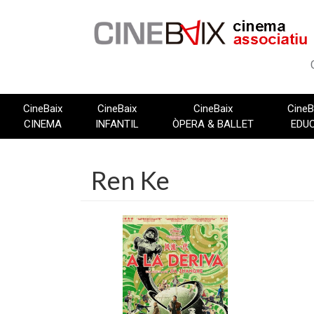
Vés
al
contingut
CineBaix
CineBaix
CineBaix
CineB
CINEMA
INFANTIL
ÒPERA & BALLET
EDU
Ren Ke