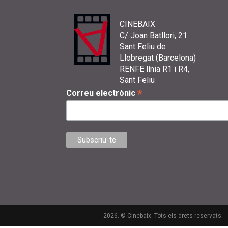
CINEBAIX
C/ Joan Batllori, 21
Sant Feliu de
Llobregat (Barcelona)
RENFE línia R1 i R4,
Sant Feliu
*
Correu electrònic
2026. © Cinebaix. Tots els drets reservats.