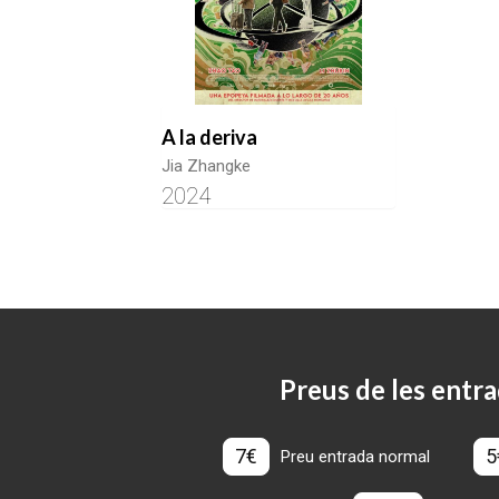
A la deriva
Jia Zhangke
2024
Preus de les entra
7€
5
Preu entrada normal