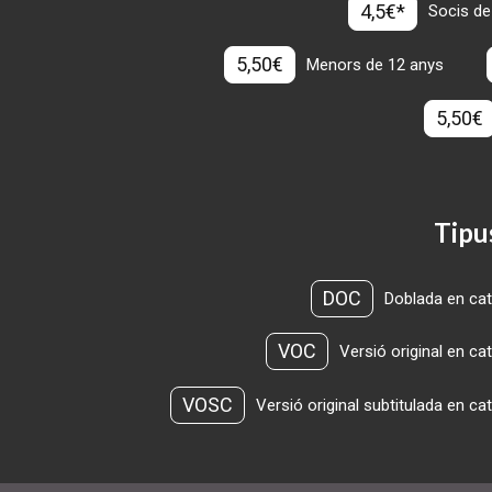
4,5€*
Socis de
5,50€
Menors de 12 anys
5,50€
Tipu
DOC
Doblada en cat
VOC
Versió original en ca
VOSC
Versió original subtitulada en ca