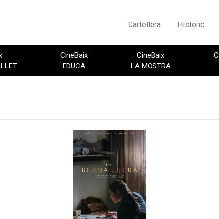
Cartellera
Històric
x
CineBaix
CineBaix
C
ALLET
EDUCA
LA MOSTRA