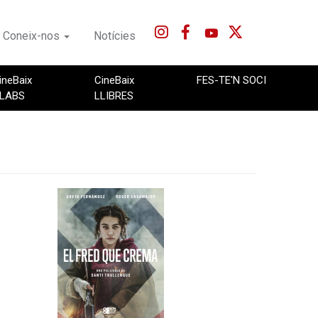
Coneix-nos
Notícies
ineBaix
CineBaix
FES-TE'N SOCI
LABS
LLIBRES