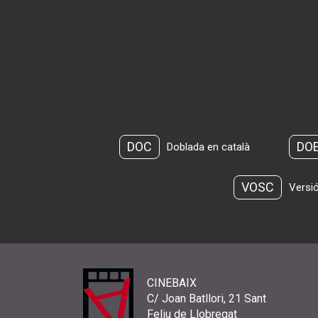
DOC
DO
Doblada en català
VOSC
Versió
CINEBAIX
C/ Joan Batllori, 21 Sant
Feliu de Llobregat