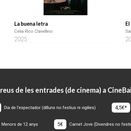
La buena letra
El
Celia Rico Clavellino
Sa
2025
2
reus de les entrades (de cinema) a CineBa
4,5€*
Dia de l'espectador (dilluns no festius ni vigilies)
5€
Menors de 12 anys
Carnet Jove (Divendres no festius