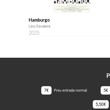
Hamburgo
Lino Escalera
2025
P
7€
5€
Preu entrada normal
5,50€