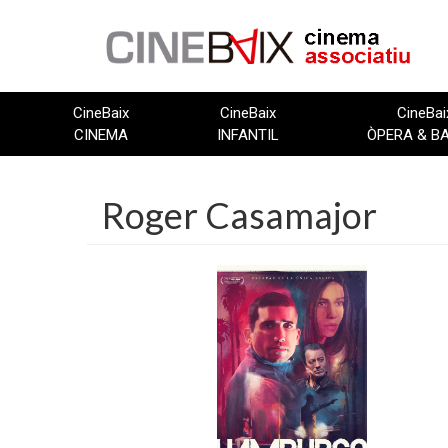
Vés
al
contingut
CineBaix
CineBaix
CineBai
CINEMA
INFANTIL
ÒPERA & B
Roger Casamajor