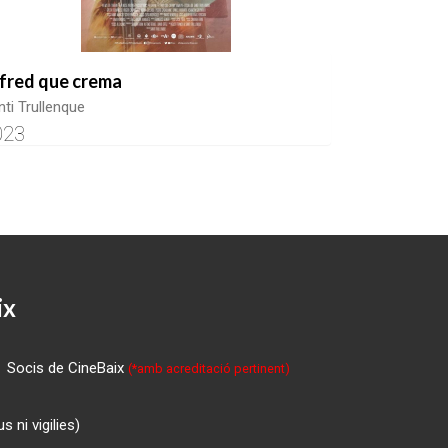
 fred que crema
nti Trullenque
023
ix
Socis de CineBaix
(*amb acreditació pertinent)
 ni vigilies)