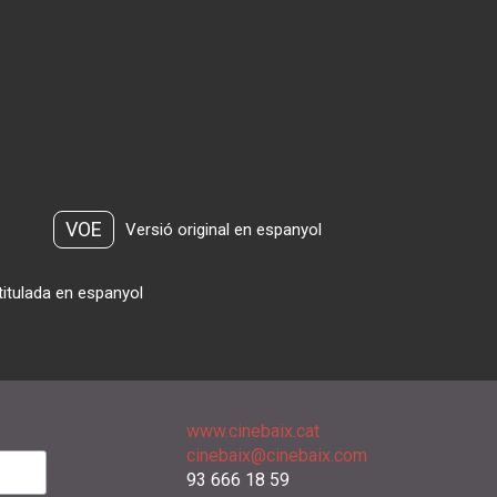
VOE
Versió original en espanyol
titulada en espanyol
www.cinebaix.cat
cinebaix@cinebaix.com
93 666 18 59