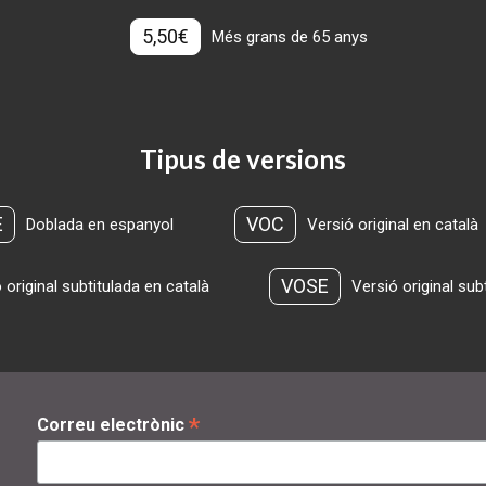
5,50€
Més grans de 65 anys
Tipus de versions
E
VOC
Doblada en espanyol
Versió original en català
VOSE
 original subtitulada en català
Versió original sub
*
Correu electrònic