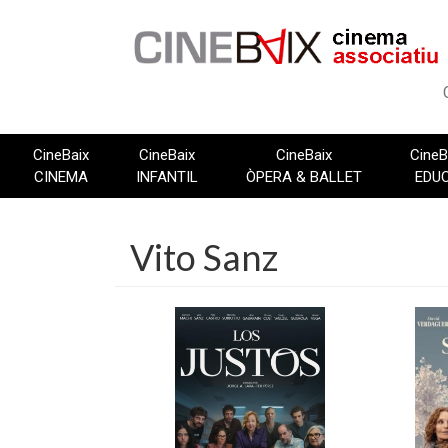
Vés
al
contingut
CineBaix
CineBaix
CineBaix
CineB
CINEMA
INFANTIL
ÒPERA & BALLET
EDU
Vito Sanz