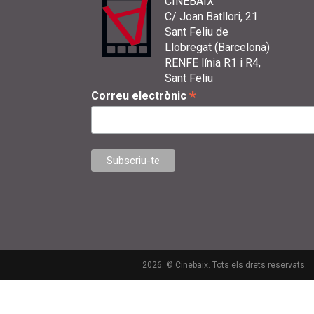
CINEBAIX
C/ Joan Batllori, 21
Sant Feliu de
Llobregat (Barcelona)
RENFE línia R1 i R4,
Sant Feliu
*
Correu electrònic
2026. © Cinebaix. Tots els drets reservats.