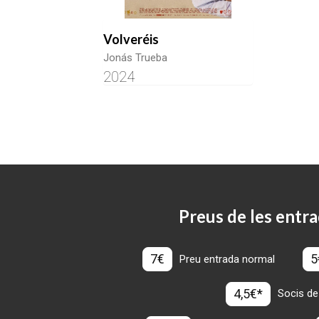
Volveréis
Jonás Trueba
2024
Preus de les entra
7€
5
Preu entrada normal
4,5€*
Socis de