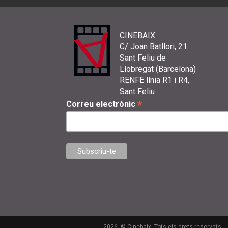
CINEBAIX
C/ Joan Batllori, 21
Sant Feliu de
Llobregat (Barcelona)
RENFE línia R1 i R4,
Sant Feliu
*
Correu electrònic
2026. © Cinebaix. Tots els drets reservats.