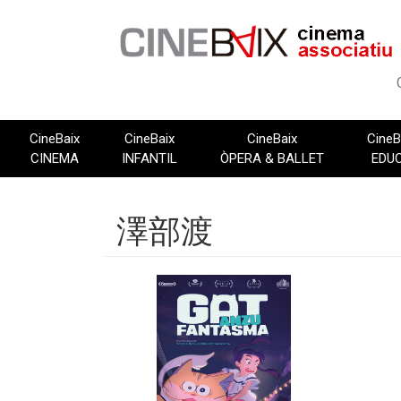
Vés
al
contingut
CineBaix
CineBaix
CineBaix
CineB
CINEMA
INFANTIL
ÒPERA & BALLET
EDU
澤部渡