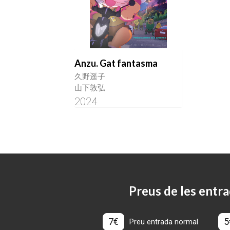
Anzu. Gat fantasma
久野遥子
山下敦弘
2024
Preus de les entra
7€
5
Preu entrada normal