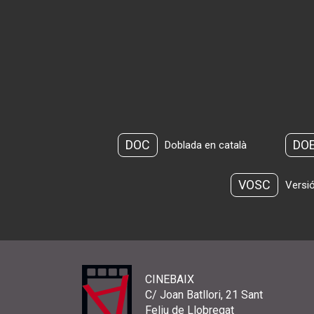
DOC
DO
Doblada en català
VOSC
Versió
CINEBAIX
C/ Joan Batllori, 21 Sant
Feliu de Llobregat