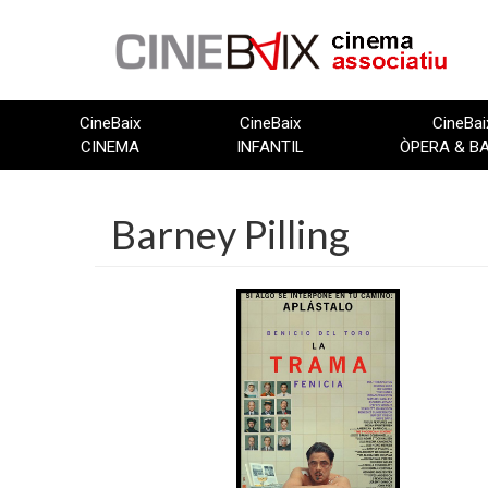
Vés
al
contingut
CineBaix
CineBaix
CineBai
CINEMA
INFANTIL
ÒPERA & B
Barney Pilling