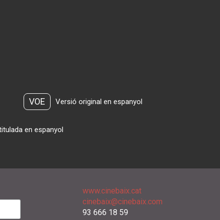
VOE
Versió original en espanyol
titulada en espanyol
www.cinebaix.cat
cinebaix@cinebaix.com
93 666 18 59