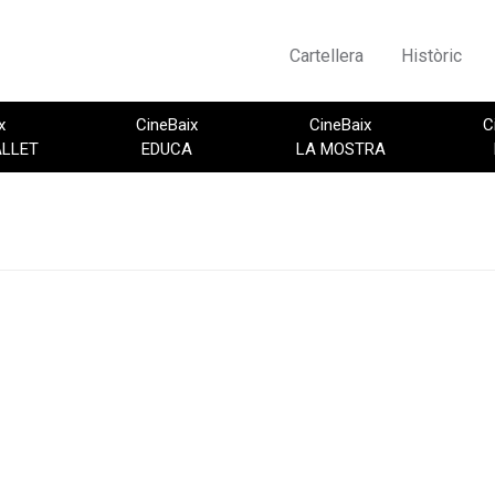
Cartellera
Històric
x
CineBaix
CineBaix
C
ALLET
EDUCA
LA MOSTRA