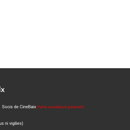
ix
Socis de CineBaix
(*amb acreditació pertinent)
 ni vigilies)