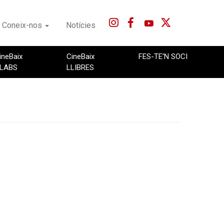
Coneix-nos
Notícies
ineBaix
CineBaix
FES-TE'N SOCI
LABS
LLIBRES