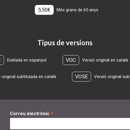
5,50€
Més grans de 65 anys
Tipus de versions
E
VOC
Doblada en espanyol
Versió original en català
VOSE
 original subtitulada en català
Versió original sub
*
Correu electrònic