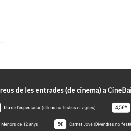
reus de les entrades (de cinema) a CineBa
4,5€*
Dia de l'espectador (dilluns no festius ni vigilies)
5€
Menors de 12 anys
Carnet Jove (Divendres no festius