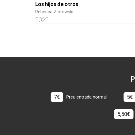
Los hijos de otros
Rebecca Zlotowski
2022
P
7€
5€
Preu entrada normal
5,50€