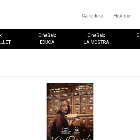
Cartellera
Històric
x
CineBaix
CineBaix
C
ALLET
EDUCA
LA MOSTRA