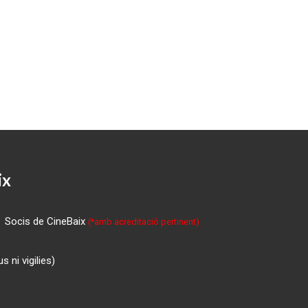
ix
Socis de CineBaix
(*amb acreditació pertinent)
 ni vigilies)