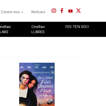
Coneix-nos
Notícies
ineBaix
CineBaix
FES-TE'N SOCI
LABS
LLIBRES