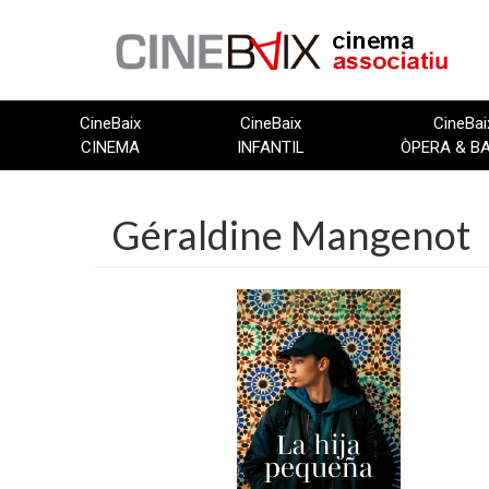
Vés
al
contingut
CineBaix
CineBaix
CineBai
CINEMA
INFANTIL
ÒPERA & B
Géraldine Mangenot