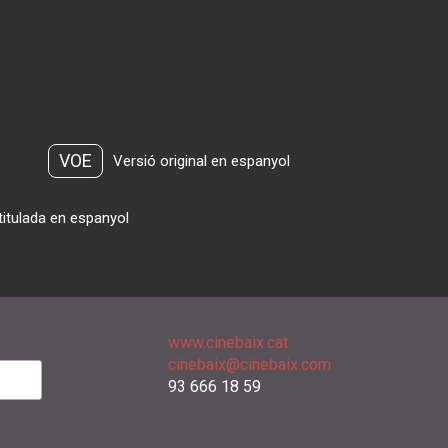
VOE
Versió original en espanyol
titulada en espanyol
www.cinebaix.cat
cinebaix@cinebaix.com
93 666 18 59