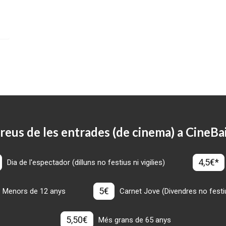
reus de les entrades (de cinema) a CineBa
4,5€*
Dia de l'espectador (dilluns no festius ni vigilies)
5€
Menors de 12 anys
Carnet Jove (Divendres no festius
5,50€
Més grans de 65 anys