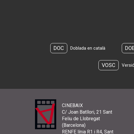
DOC
DO
Doblada en català
VOSC
Versió
CINEBAIX
C/ Joan Batllori, 21 Sant
Feliu de Llobregat
(Barcelona)
RENFE línia R1 i R4, Sant