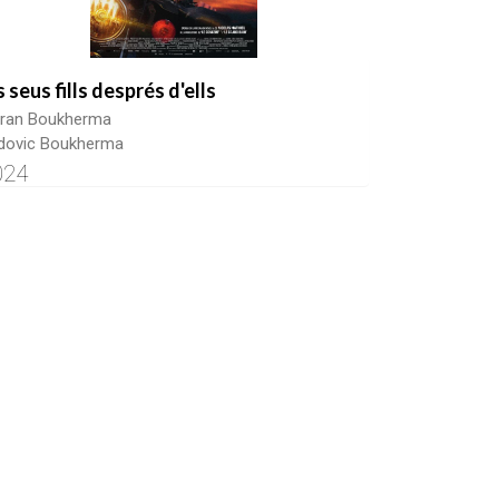
s seus fills després d'ells
ran Boukherma
dovic Boukherma
024