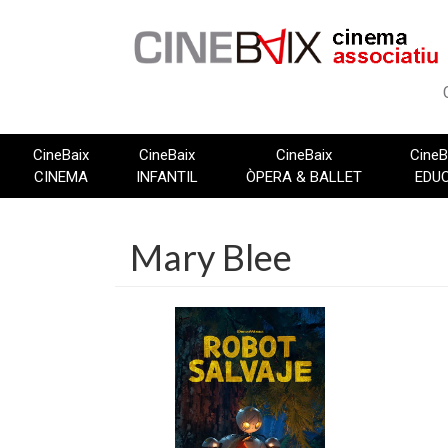
Vés
al
contingut
CineBaix
CineBaix
CineBaix
CineB
CINEMA
INFANTIL
ÒPERA & BALLET
EDU
Mary Blee