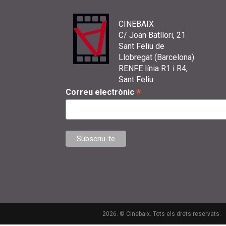
CINEBAIX
C/ Joan Batllori, 21
Sant Feliu de
Llobregat (Barcelona)
RENFE línia R1 i R4,
Sant Feliu
*
Correu electrònic
2026. © Cinebaix. Tots els drets reservats.