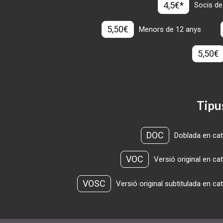
4,5€*
Socis de
5,50€
Menors de 12 anys
5,50€
Tipu
DOC
Doblada en cat
VOC
Versió original en ca
VOSC
Versió original subtitulada en ca