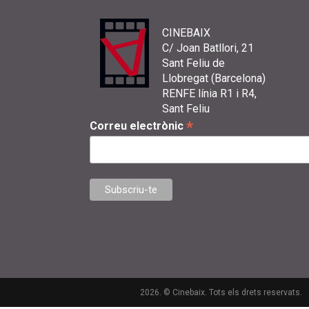
CINEBAIX
C/ Joan Batllori, 21
Sant Feliu de
Llobregat (Barcelona)
RENFE línia R1 i R4,
Sant Feliu
*
Correu electrònic
2026. © Cinebaix. Tots els drets reservats.