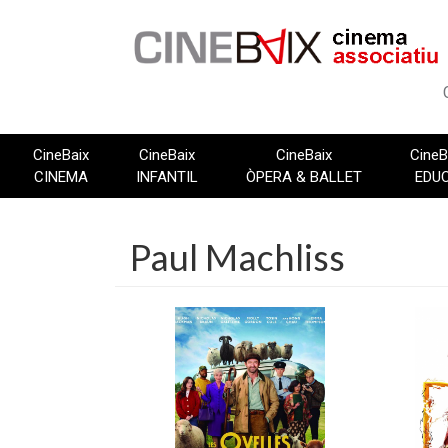
Vés
al
contingut
CineBaix
CineBaix
CineBaix
CineB
CINEMA
INFANTIL
ÒPERA & BALLET
EDU
Paul Machliss