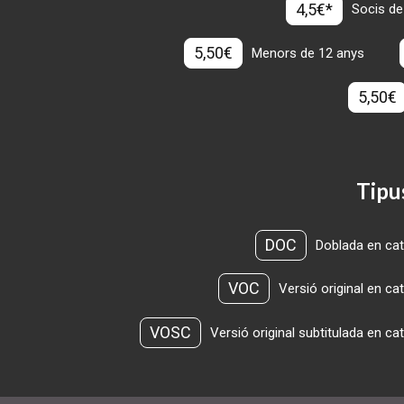
4,5€*
Socis de
5,50€
Menors de 12 anys
5,50€
Tipu
DOC
Doblada en cat
VOC
Versió original en ca
VOSC
Versió original subtitulada en ca