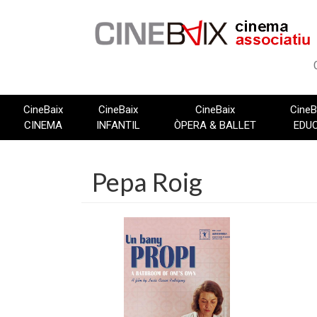
Vés
al
contingut
CineBaix
CineBaix
CineBaix
CineB
CINEMA
INFANTIL
ÒPERA & BALLET
EDU
Pepa Roig