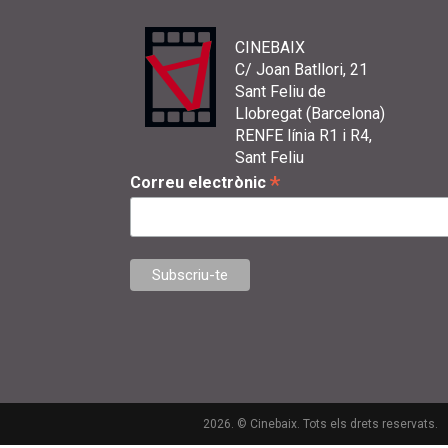
CINEBAIX
C/ Joan Batllori, 21
Sant Feliu de
Llobregat (Barcelona)
RENFE línia R1 i R4,
Sant Feliu
*
Correu electrònic
2026. © Cinebaix. Tots els drets reservats.