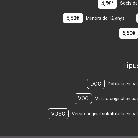
4,5€*
Socis de
5,50€
Menors de 12 anys
5,50€
Tipu
DOC
Doblada en cat
VOC
Versió original en ca
VOSC
Versió original subtitulada en ca