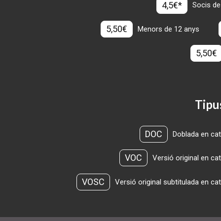
4,5€*
Socis de
5,50€
Menors de 12 anys
5,50€
Tipu
DOC
Doblada en cat
VOC
Versió original en ca
VOSC
Versió original subtitulada en ca