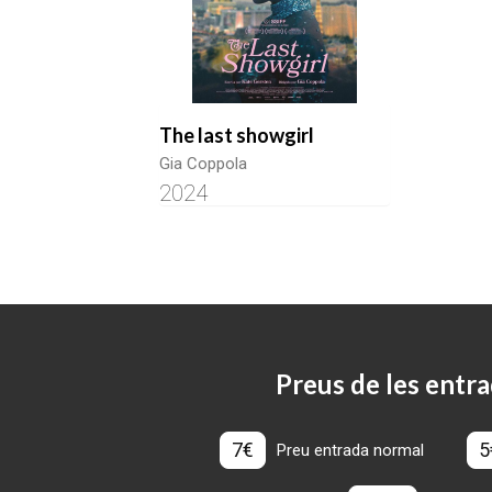
The last showgirl
Gia Coppola
2024
Preus de les entra
7€
5
Preu entrada normal