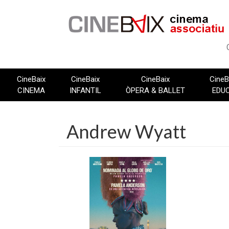
Vés
al
contingut
CineBaix
CineBaix
CineBaix
CineB
CINEMA
INFANTIL
ÒPERA & BALLET
EDU
Andrew Wyatt