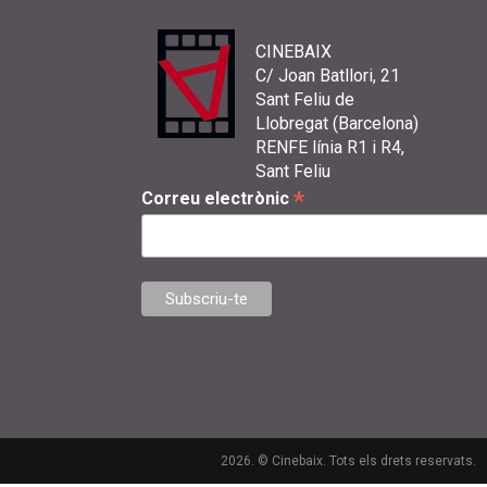
CINEBAIX
C/ Joan Batllori, 21
Sant Feliu de
Llobregat (Barcelona)
RENFE línia R1 i R4,
Sant Feliu
*
Correu electrònic
2026. © Cinebaix. Tots els drets reservats.