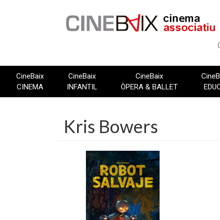
Vés
al
contingut
CineBaix
CineBaix
CineBaix
CineB
CINEMA
INFANTIL
ÒPERA & BALLET
EDU
Kris Bowers