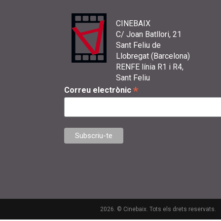
CINEBAIX
C/ Joan Batllori, 21
Sant Feliu de
Llobregat (Barcelona)
RENFE línia R1 i R4,
Sant Feliu
*
Correu electrònic
2026. © Cinebaix. Tots els drets reservats.