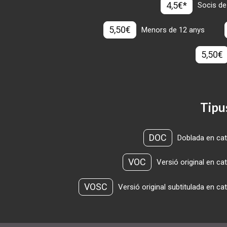
4,5€*
Socis de
5,50€
Menors de 12 anys
5,50€
Tipu
DOC
Doblada en cat
VOC
Versió original en ca
VOSC
Versió original subtitulada en ca