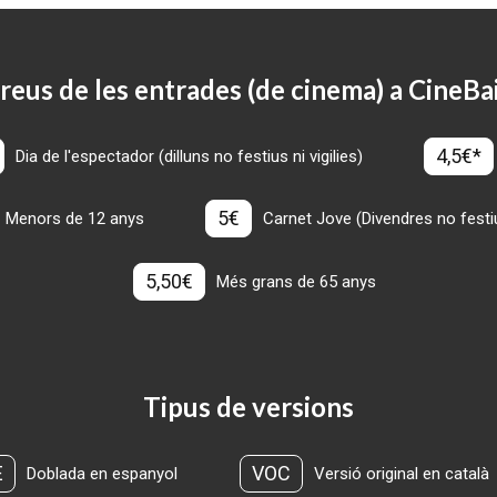
reus de les entrades (de cinema) a CineBa
4,5€*
Dia de l'espectador (dilluns no festius ni vigilies)
5€
Menors de 12 anys
Carnet Jove (Divendres no festius
5,50€
Més grans de 65 anys
Tipus de versions
E
VOC
Doblada en espanyol
Versió original en català