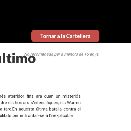
Tornar a la Cartellera
último
No recomanada per a menors de 16 anys.
és aterridor fins ara quan un misteriós
tre els horrors s'intensifiquen, els Warren
 tard.En aquesta última batalla contra el
litats per enfrontar-se a l’inexplicable.