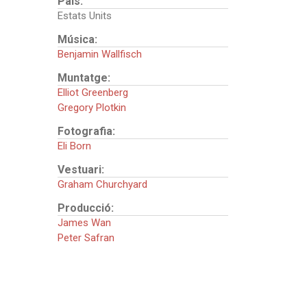
País:
Estats Units
Música:
Benjamin Wallfisch
Muntatge:
Elliot Greenberg
Gregory Plotkin
Fotografia:
Eli Born
Vestuari:
Graham Churchyard
Producció:
James Wan
Peter Safran