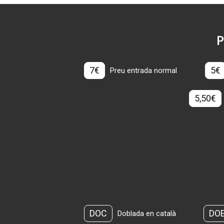
P
7€
5€
Preu entrada normal
5,50€
DOC
DO
Doblada en català