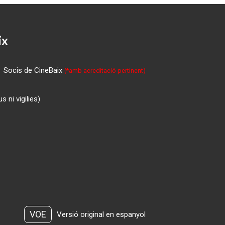
ix
Socis de CineBaix
(*amb acreditació pertinent)
 ni vigilies)
VOE
Versió original en espanyol