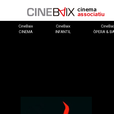
Vés
al
contingut
CineBaix
CineBaix
CineBai
CINEMA
INFANTIL
ÒPERA & B