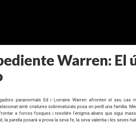
ediente Warren: El 
o
:
tigadors paranormals Ed i Lorraine Warren afronten el seu cas m
lacionat amb criatures sobrenaturals posa en perill una família. Men
frontar a forces fosques i resoldre l'enigma abans que sigui massa
 la parella posarà a prova la seva fe, la seva valentia i les seves habi