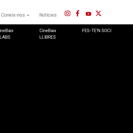
Coneix-nos
Notícies
ineBaix
CineBaix
FES-TE'N SOCI
LABS
LLIBRES