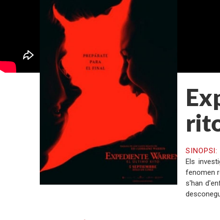
Exp
rit
SINOPSI
Els inves
fenomen re
s'han d'en
desconegut,