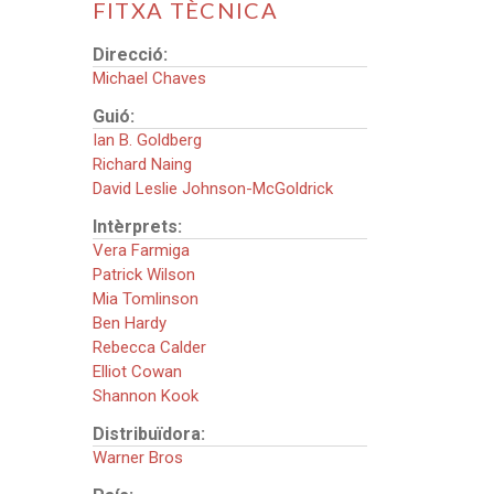
FITXA TÈCNICA
Direcció:
Michael Chaves
Guió:
Ian B. Goldberg
Richard Naing
David Leslie Johnson-McGoldrick
Intèrprets:
Vera Farmiga
Patrick Wilson
Mia Tomlinson
Ben Hardy
Rebecca Calder
Elliot Cowan
Shannon Kook
Distribuïdora:
Warner Bros