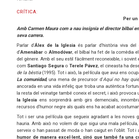
CRÍTICA:
Per un
Amb Carmen Maura com a nau insígnia el director bilbaí en
seva carrera.
Parlar d'
Álex de la Iglesia
és parlar d'història viva de
d'
Amenábar
o
Almodóvar
, el bilbaí ha fet de la comèdia e
del gènere. Amb el seu estil fàcilment reconeixible, i sovin
com
Santiago Segura
o
Terele Pávez
, el cineasta ha des
de la bèstia
(1995). Tot i això, la pel·lícula que avui ens oc
La comunidad
, una mena de precursor d'
Aquí no hay qui
ancorada en una vida infeliç que troba una autèntica fortuna
la resta del veïnatge també coneix el secret, i això provoca u
la Iglesia
ens sorprendrà amb girs demencials, innombr
recursos d'humor negre als quals ens ha acabat acostumant a
Tot i ser una pel·lícula que segueix agradant a les noves
hauria. Amb això no volem dir que sigui una mala pel·lícula
serveix o han passat de moda o han caigut en l'oblit. Tot i a
humor de manera excel·lent, sinó que també fa una crí