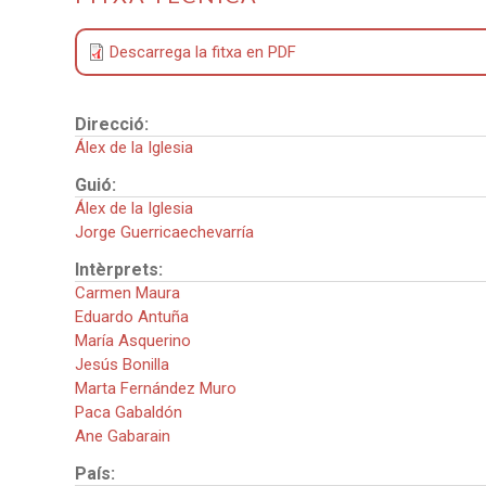
Descarrega la fitxa en PDF
Direcció:
Álex de la Iglesia
Guió:
Álex de la Iglesia
Jorge Guerricaechevarría
Intèrprets:
Carmen Maura
Eduardo Antuña
María Asquerino
Jesús Bonilla
Marta Fernández Muro
Paca Gabaldón
Ane Gabarain
País: