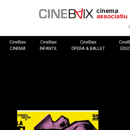
Vés
al
contingut
CineBaix
CineBaix
CineBaix
CineB
CINEMA
INFANTIL
ÒPERA & BALLET
EDU