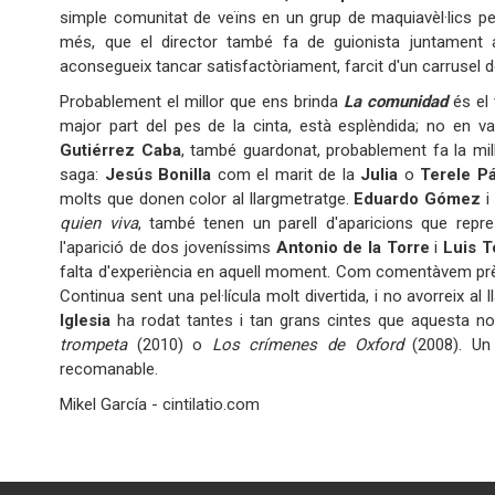
simple comunitat de veïns en un grup de maquiavèl·lics p
més, que el director també fa de guionista juntamen
aconsegueix tancar satisfactòriament, farcit d'un carrusel
Probablement el millor que ens brinda
La comunidad
és el
major part del pes de la cinta, està esplèndida; no en va
Gutiérrez Caba
, també guardonat, probablement fa la mi
saga:
Jesús Bonilla
com el marit de la
Julia
o
Terele P
molts que donen color al llargmetratge.
Eduardo Gómez
i
quien viva
, també tenen un parell d'aparicions que repr
l'aparició de dos joveníssims
Antonio de la Torre
i
Luis T
falta d'experiència en aquell moment. Com comentàvem prèv
Continua sent una pel·lícula molt divertida, i no avorreix al
Iglesia
ha rodat tantes i tan grans cintes que aquesta 
trompeta
(2010) o
Los crímenes de Oxford
(2008). Un 
recomanabl
Mikel García - cintilatio.com