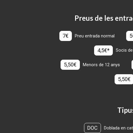
Preus de les entra
7€
5
Preu entrada normal
4,5€*
Socis de
5,50€
Menors de 12 anys
5,50€
Tipu
DOC
Doblada en cat