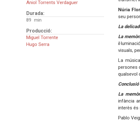
Aniol Torrents Verdaguer
Núria Flo
Durada:
seu person
89
La delicad
Producció:
La memòri
Miguel Torrente
il·luminac
Hugo Serra
visuals, p
La música 
persones 
qualsevol d
Conclusió 
La memòri
infància a
interès és
Pablo Veig