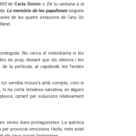
1993
de
Carla Simón
o
De tu ventana a la
nda.
La memòria de les papallones
segueix
 través de les quatre estacions de l'any. Un
Manel.
ntinguda. No cerca el melodrama ni les
s de prop, deixant que els silencis i les
e la pel·lícula, al capdavall, les ferides
t, tot sembla moure's amb compte, com si
 hi ha certa timidesa narrativa, en alguns
lexos, optant per solucions relativament
 les seves dues protagonistes. La química
ada per provocar emocions fàcils, més aviat
mb els seus propis fantasmes.