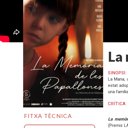
La 
SINOPSI
La Maria, 
estat adop
una família
CRÍTICA
FITXA TÈCNICA
La memòri
(Premis LA