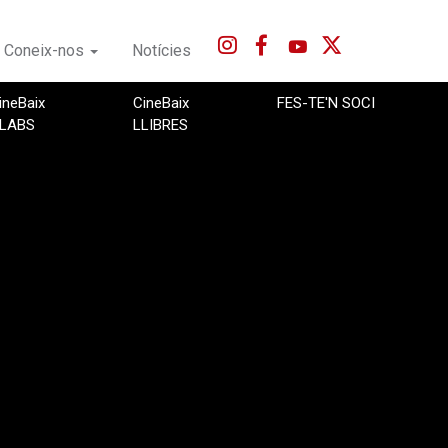
Coneix-nos
Notícies
ineBaix
CineBaix
FES-TE'N SOCI
LABS
LLIBRES