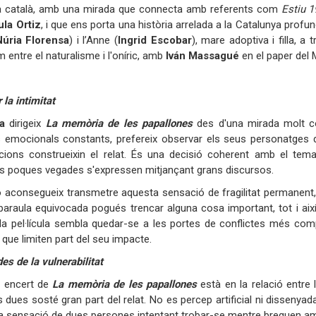
a català, amb una mirada que connecta amb referents com
Estiu 
ula Ortiz
, i que ens porta una història arrelada a la Catalunya profu
Núria Florensa
) i l’Anne (
Ingrid Escobar
), mare adoptiva i filla, a
 entre el naturalisme i l'oníric, amb
Iván Massagué
en el paper del 
 la intimitat
a
dirigeix ​​
La memòria de les papallones
des d'una mirada molt co
 emocionals constants, prefereix observar els seus personatges de
cions construeixin el relat. És una decisió coherent amb el tema d
s poques vegades s'expressen mitjançant grans discursos.
ó aconsegueix transmetre aquesta sensació de fragilitat permanen
paraula equivocada pogués trencar alguna cosa important, tot i així,
 pel·lícula sembla quedar-se a les portes de conflictes més comp
 que limiten part del seu impacte.
es de la vulnerabilitat
al encert de
La memòria de les papallones
està en la relació entre
s dues sosté gran part del relat. No es percep artificial ni disseny
a sensació de dues persones intentant trobar-se mentre breguen a