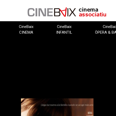
Vés
al
contingut
CineBaix
CineBaix
CineBai
CINEMA
INFANTIL
ÒPERA & B