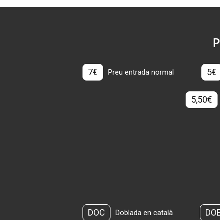
P
7€
5€
Preu entrada normal
5,50€
DOC
DO
Doblada en català