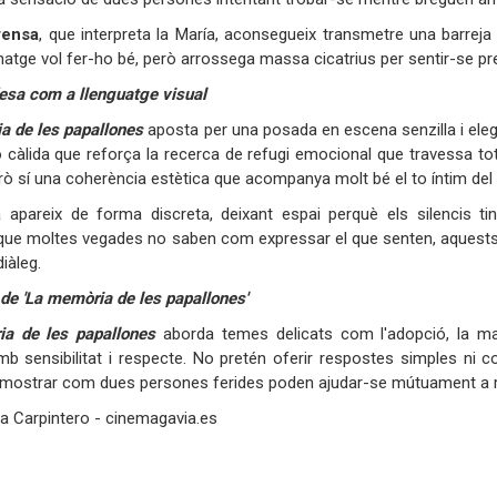
rensa
, que interpreta la María, aconsegueix transmetre una barreja m
atge vol fer-ho bé, però arrossega massa cicatrius per sentir-se pr
esa com a llenguatge visual
a de les papallones
aposta per una posada en escena senzilla i elega
ió càlida que reforça la recerca de refugi emocional que travessa to
erò sí una coherència estètica que acompanya molt bé el to íntim del r
apareix de forma discreta, deixant espai perquè els silencis ting
que moltes vegades no saben com expressar el que senten, aquests
iàleg.
de 'La memòria de les papallones'
a de les papallones
aborda temes delicats com l'adopció, la mat
mb sensibilitat i respecte. No pretén oferir respostes simples ni 
 mostrar com dues persones ferides poden ajudar-se mútuament a r
a Carpintero - cinemagavia.es