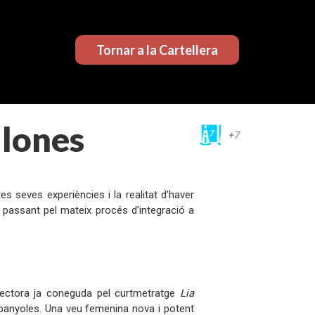
Tornar a la Cartellera
llones
+7
es seves experiències i la realitat d’haver
tà passant pel mateix procés d’integració a
directora ja coneguda pel curtmetratge
Lia
panyoles. Una veu femenina nova i potent