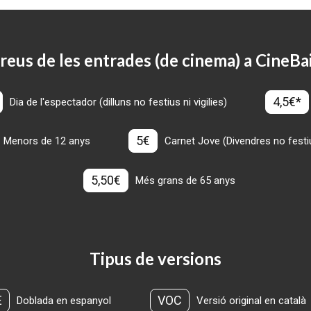
reus de les entrades (de cinema) a CineBa
4,5€*
Dia de l'espectador (dilluns no festius ni vigilies)
5€
Menors de 12 anys
Carnet Jove (Divendres no festius
5,50€
Més grans de 65 anys
Tipus de versions
E
VOC
Doblada en espanyol
Versió original en català