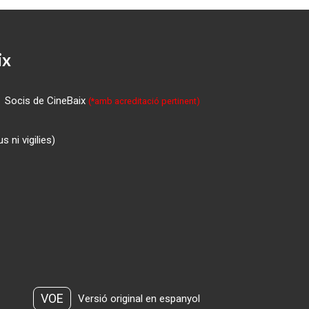
ix
Socis de CineBaix
(*amb acreditació pertinent)
 ni vigilies)
VOE
Versió original en espanyol