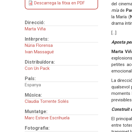
Descarrega la fitxa en PDF
del cinem
mía
de
Pa
la María (
Direcció:
drama íntim
Marta Viña
[...]
Intèrprets:
Aposta per
Núria Florensa
Marta Viñ
Ivan Massagué
explosions
Distribuïdora:
petites ac
Con Un Pack
emocional
País:
La direcci
Espanya
qualsevol 
moments la
Música:
previsibles
Claudia Torrente Solés
Construït d
Muntatge:
Marc Esteve Escrihuela
El princip
entre tote
Fotografia:
transmet l