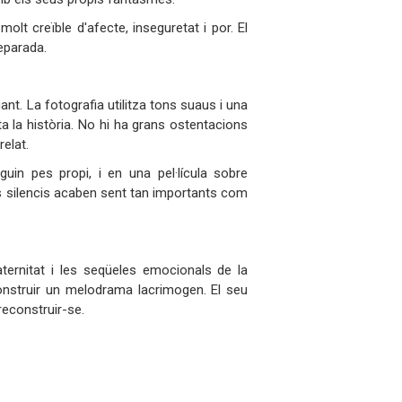
olt creïble d'afecte, inseguretat i por. El
eparada.
nt. La fotografia utilitza tons suaus i una
ta la història. No hi ha grans ostentacions
elat.
uin pes propi, i en una pel·lícula sobre
 silencis acaben sent tan importants com
ernitat i les seqüeles emocionals de la
construir un melodrama lacrimogen. El seu
econstruir-se.