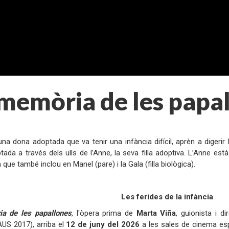
memòria de les papa
:
una dona adoptada que va tenir una infància difícil, aprèn a digerir l
tada a través dels ulls de l’Anne, la seva filla adoptiva. L’Anne es
 que també inclou en Manel (pare) i la Gala (filla biològica).
:
Les ferides de la infància
a de les papallones
, l'òpera prima de
Marta Viña
, guionista i 
US 2017), arriba el
12 de juny del 2026
a les sales de cinema es