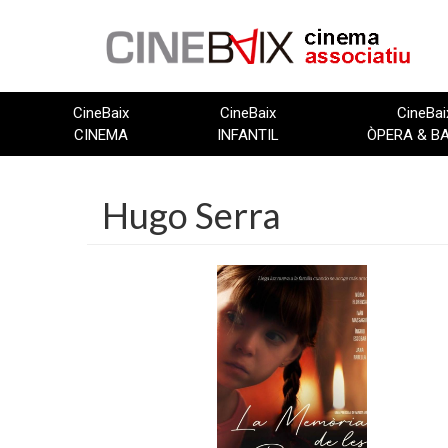
Vés
al
contingut
CineBaix
CineBaix
CineBai
CINEMA
INFANTIL
ÒPERA & B
Hugo Serra