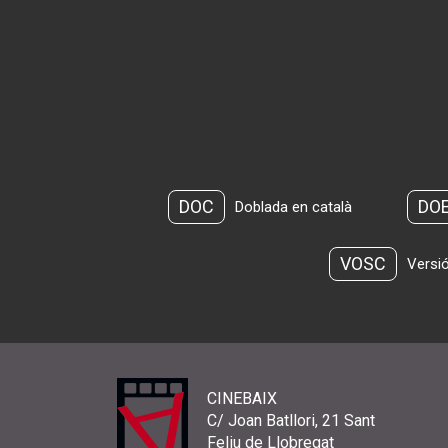
DOC
DO
Doblada en català
VOSC
Versió
CINEBAIX
C/ Joan Batllori, 21 Sant
Feliu de Llobregat