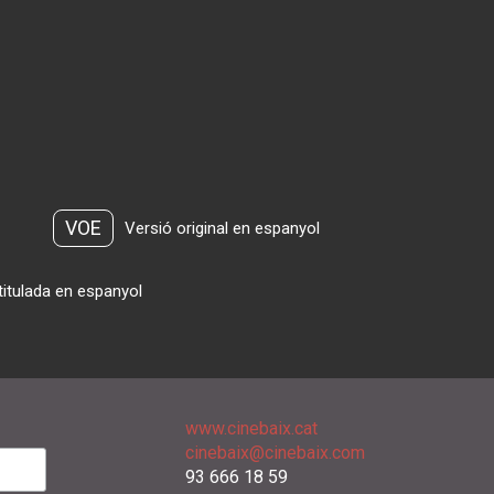
VOE
Versió original en espanyol
titulada en espanyol
www.cinebaix.cat
cinebaix@cinebaix.com
93 666 18 59