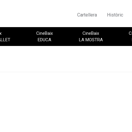
Cartellera
Històric
x
CineBaix
CineBaix
C
ALLET
EDUCA
LA MOSTRA