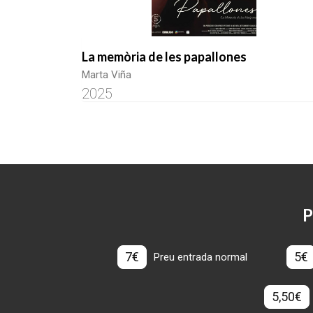
La memòria de les papallones
Marta Viña
2025
P
7€
5€
Preu entrada normal
5,50€