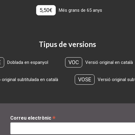
5,50€
Més grans de 65 anys
Tipus de versions
E
VOC
Doblada en espanyol
Versió original en català
VOSE
 original subtitulada en català
Versió original sub
*
Correu electrònic