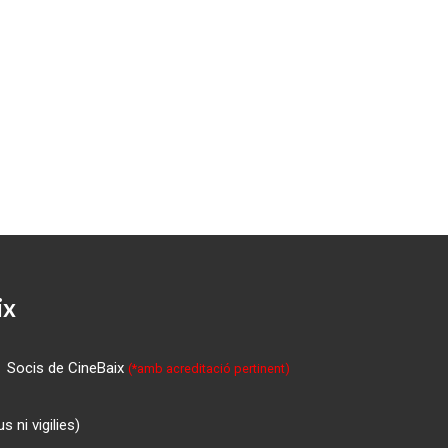
ix
Socis de CineBaix
(*amb acreditació pertinent)
 ni vigilies)