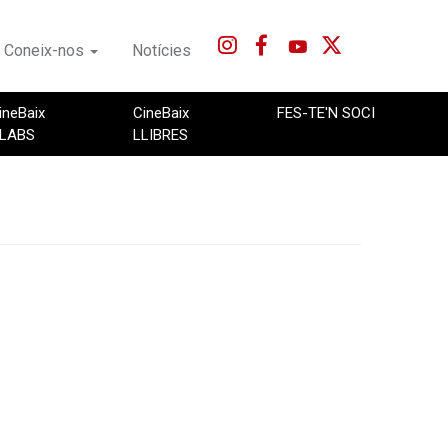
Coneix-nos
Notícies
ineBaix
CineBaix
FES-TE'N SOCI
LABS
LLIBRES