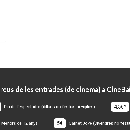
reus de les entrades (de cinema) a CineBa
4,5€*
Dia de l'espectador (dilluns no festius ni vigilies)
5€
Menors de 12 anys
Carnet Jove (Divendres no festius