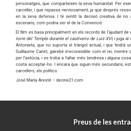
personatges, que comparteixen la seva humanitat. Per exemp
carceller, i que repassa nerviosament, ja que després resso
en la seva defensa. I té sentit la decisió creativa de no
escenaris, com podria ser el de la Convenció.
El film es basa principalment en els records de l'ajudant d
torre del Temple durante el cautiverio de Luis XVI
, i juga a
Antonieta, que no suporta el tràngol actual, i que tindrà un
Guillaume Canet, gairebé irreconeixible com el rei, mentre
per l'astúcia, i es troba a faltar més tendresa i alguna cos
costa acceptar-ho. I encara que siguin més secundaris, està 
carcellers, els polítics.
José María Aresté – decine21.com
Preus de les entra