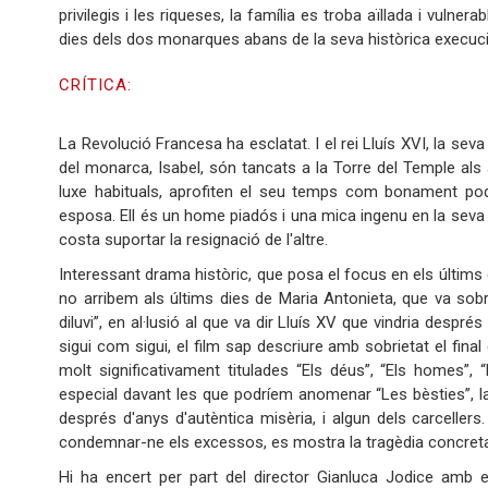
privilegis i les riqueses, la família es troba aïllada i vuln
dies dels dos monarques abans de la seva històrica execució
CRÍTICA:
La Revolució Francesa ha esclatat. I el rei Lluís XVI, la seva
del monarca, Isabel, són tancats a la Torre del Temple als a
luxe habituals, aprofiten el seu temps com bonament pode
esposa. Ell és un home piadós i una mica ingenu en la seva bo
costa suportar la resignació de l'altre.
Interessant drama històric, que posa el focus en els últims 
no arribem als últims dies de Maria Antonieta, que va sobr
diluvi”, en al·lusió al que va dir Lluís XV que vindria després
sigui com sigui, el film sap descriure amb sobrietat el final
molt significativament titulades “Els déus”, “Els homes”
especial davant les que podríem anomenar “Les bèsties”, la
després d'anys d'autèntica misèria, i algun dels carcellers.
condemnar-ne els excessos, es mostra la tragèdia concreta 
Hi ha encert per part del director Gianluca Jodice amb 