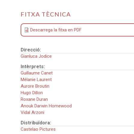
FITXA TÈCNICA
Descarrega la fitxa en PDF
Direcció:
Gianluca Jodice
Intèrprets:
Guillaume Canet
Mélanie Laurent
Aurore Broutin
Hugo Dillon
Roxane Duran
Anouk Darwin Homewood
Vidal Arzoni
Distribuïdora:
Castelao Pictures