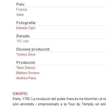
País:
França
Itàlia
Fotografia:
Daniele Ciprì
Durada:
101
Disseny producció:
Tonino Zera
Producció:
Yann Zenou
Matteo Rovere
Andrea Paris
SINOPSI:
París, 1792: La revolució del poble francès ha triomfat i el r
són arrestats i empresonats a la Tour du Temple, un sinist