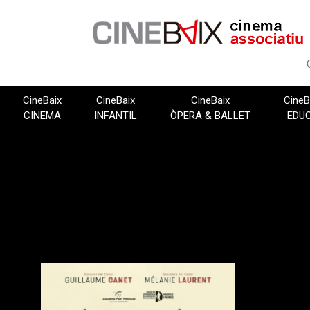
Vés
al
contingut
CineBaix
CineBaix
CineBaix
CineB
CINEMA
INFANTIL
ÒPERA & BALLET
EDU