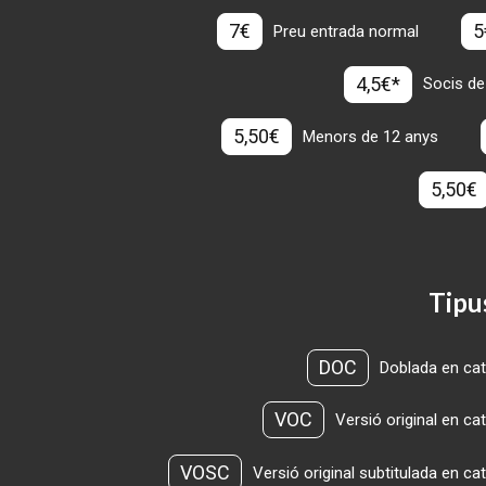
7€
5
Preu entrada normal
4,5€*
Socis de
5,50€
Menors de 12 anys
5,50€
Tipu
DOC
Doblada en cat
VOC
Versió original en ca
VOSC
Versió original subtitulada en ca