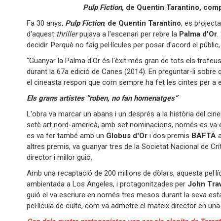
Pulp Fiction
, de Quentin Tarantino, comp
Fa 30 anys,
Pulp Fiction
,
de Quentin Tarantino
, es project
d'aquest
thriller
pujava a l'escenari per rebre la
Palma d'Or
.
decidir. Perquè no faig pel·lícules per posar d'acord el públi
“Guanyar la Palma d'Or és l'èxit més gran de tots els trofeus,
durant la 67a edició de Canes (2014). En preguntar-li sobre q
el cineasta respon que com sempre ha fet les cintes per a el
Els grans artistes “roben, no fan homenatges”
L'obra va marcar un abans i un després a la història del cinema
setè art nord-americà, amb set nominacions, només es va
es va fer també amb un
Globus d'Or
i dos premis
BAFTA
a
altres premis, va guanyar tres de la Societat Nacional de Crít
director i millor guió.
Amb una recaptació de 200 milions de dòlars, aquesta pel·lícu
ambientada a Los Angeles, i protagonitzades per
John Trav
guió el va escriure en només tres mesos durant la seva estad
pel·lícula de culte, com va admetre el mateix director en una