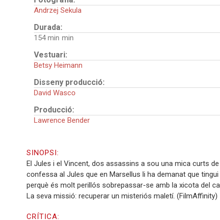
Andrzej Sekula
Durada:
154 min
Vestuari:
Betsy Heimann
Disseny producció:
David Wasco
Producció:
Lawrence Bender
SINOPSI:
El Jules i el Vincent, dos assassins a sou una mica curts de
confessa al Jules que en Marsellus li ha demanat que tingui 
perquè és molt perillós sobrepassar-se amb la xicota del cap.
La seva missió: recuperar un misteriós maletí. (FilmAffinity)
CRÍTICA: