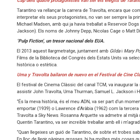
Cap dels quatre protagonistes van ser els elegits de Tarant
Tarantino va rellançar la carrera de Travolta, encara que co
interpretar els seus protagonistes, no van ser sempre la pr
Michael Madsen, amb qui ja havia treballat a Reservoir Dogs 
Jackson). Els noms de Johnny Depp, Nicolas Cage o Matt Dill
‘Pulp Fiction’, un tresor nacional dels EUA.
El 2013 aquest llargmetratge, juntament amb
Gilda
i
Mary P
Films de la Biblioteca del Congrés dels Estats Units va selecc
històrica o estètica.
Uma y Travolta bailaron de nuevo en el Festival de Cine C
El festival de Cinema Clàssic del canal TCM, va inaugurar la 
assistir John Travolta, Uma Thurman, Samuel L. Jackson i Har
“És la meva història, és el meu ADN, va ser part d'un momen
emportar (1939) o Lawrence d'Aràbia (1962) com la tercera pe
Travolta a Sky News. Rosanna Arquette va admetre al mitj
Quentin Tarantino, va ser increïble treballar amb ell i m'agrad
“Quan llegeixes un guió de Tarantino, de sobte et trobes sab
En lloc de llegir pàgines grosses, hi ha moltes més coses q