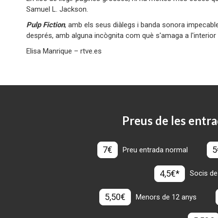
Samuel L. Jackson.
Pulp Fiction
, amb els seus diàlegs i banda sonora impecable,
després, amb alguna incògnita com què s'amaga a l'interior 
Elisa Manrique – rtve.es
Preus de les entra
7€
5
Preu entrada normal
4,5€*
Socis de
5,50€
Menors de 12 anys