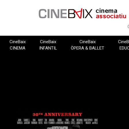
Vés
al
contingut
CineBaix
CineBaix
CineBaix
CineB
CINEMA
INFANTIL
ÒPERA & BALLET
EDU