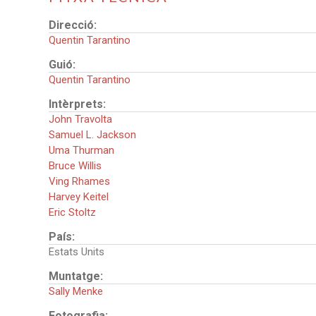
Direcció:
Quentin Tarantino
Guió:
Quentin Tarantino
Intèrprets:
John Travolta
Samuel L. Jackson
Uma Thurman
Bruce Willis
Ving Rhames
Harvey Keitel
Eric Stoltz
País:
Estats Units
Muntatge:
Sally Menke
Fotografia: