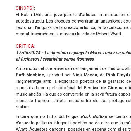
SINOPSI:
El Bob i l’Alif, una jove parella d'artistes immersos en e
autodestructiu. Les drogues convertiran un apassionat est
l'eufòria i l'angoixa de la creació artística, la fascinació in
mental. Inspirada en la música i la vida de Robert Wyatt.
CRÍTICA:
17/06/2024 - La directora espanyola María Trénor se subm
al·lucinatori i creativitat sense fronteres
Amb motiu del 50è aniversari del llançament de l'històric à
Soft Machine
, i produït per
Nick Mason
, de
Pink Floyd
)
llargmetratge amb la exploració poètica de la gestació d
mundial a la competició oficial del
Festival de Cinema d'
músic anglès i la que es convertiria en la seva futura esposa
mena de Romeu i Julieta místic entre els dos protagoniste
realitat.
Encara que no hi ha dubte que
Rock Bottom
se centra en
d'aquesta pel·lícula intrigant i poètica no és altra que la
Wyatt. Aquestes cançons, posades en escena com si es trac