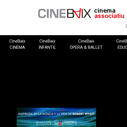
Vés
al
contingut
CineBaix
CineBaix
CineBaix
CineB
CINEMA
INFANTIL
ÒPERA & BALLET
EDU