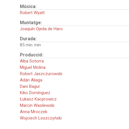
Música:
Robert Wyatt
Muntatge:
Joaquín Ojeda de Haro
Durada:
85 min
Producció:
Alba Sotorra
Miguel Molina
Robert Jaszczurowski
Adán Aliaga
Dani Bagur
Kiko Domínguez
Łukasz Kacprowicz
Marcin Wasilewski
Anna Mroczek
Wojciech Leszczyński