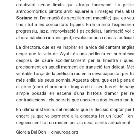
creativitat sense límits que atorga l'animació. La pel
antropomòrfics pintats amb aquarel·la i imatges més abstr
Soriano
en l'animació és senzillament magnífic) que es veu
fins i tot a les comunitats hippies. En línia amb l'experim
progressiu, jazz, improvisació i psicodèlia), l'animació vol
alhora càndida i intransigent, revolucionària i encara asfixiada
La directora, que es va inspirar en la vida del cantant anglè
negar que la vida de Wyatt és una pel·lícula en si mateixa
després de caure accidentalment per la finestra i quedar
precisament en aquell moment de transició tan delicat. Més 
veritable força de la pel·lícula rau en la seva capacitat pe
més enllà, als seus somnis. Aquesta obra, que està plena 
el gòtic (com el productor boig amb el seu barret de bany
simple posada en escena d'una història d'amor per re
contradiccions i els secrets que uneixen a dos éssers tan t
En última instància, cal recalcar que la decisió d'optar per
encert, ja que va permetre a la cineasta fer un “duo” —e
segueix sent tot un misteri per als seus oients actualment.
Giorgia Del Don – cineuropa.org