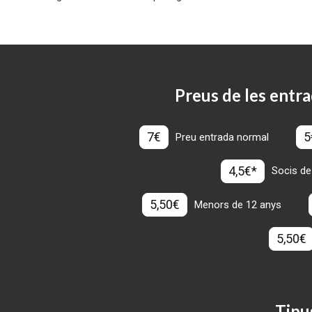
Preus de les entra
7€
5
Preu entrada normal
4,5€*
Socis de
5,50€
Menors de 12 anys
5,50€
Tipu