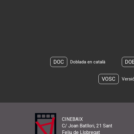
DOC
DO
Doblada en català
VOSC
Versió
CINEBAIX
C/ Joan Batllori, 21 Sant
Feliu de Llobregat