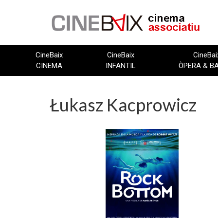
Vés
al
contingut
CineBaix
CineBaix
CineBai
CINEMA
INFANTIL
ÒPERA & B
Łukasz Kacprowicz