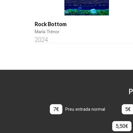
Rock Bottom
María Trénor
2024
P
7€
5€
Preu entrada normal
5,50€