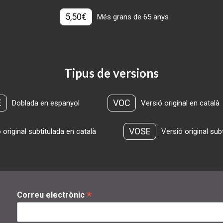
5,50€
Més grans de 65 anys
Tipus de versions
E
VOC
Doblada en espanyol
Versió original en català
VOSE
 original subtitulada en català
Versió original sub
*
Correu electrònic