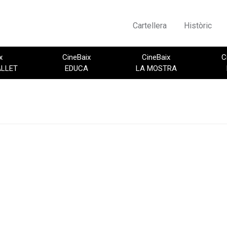
Cartellera
Històric
x
CineBaix
CineBaix
C
ALLET
EDUCA
LA MOSTRA