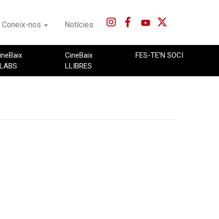
Coneix-nos
Notícies
ineBaix
CineBaix
FES-TE'N SOCI
LABS
LLIBRES