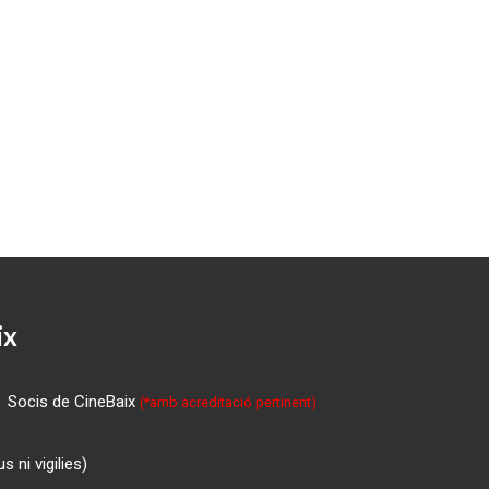
ix
Socis de CineBaix
(*amb acreditació pertinent)
 ni vigilies)