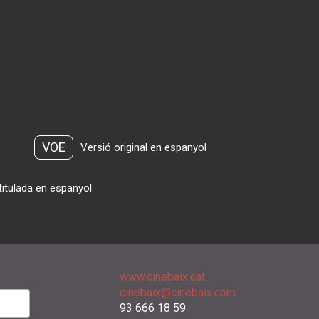
VOE
Versió original en espanyol
titulada en espanyol
www.cinebaix.cat
cinebaix@cinebaix.com
93 666 18 59