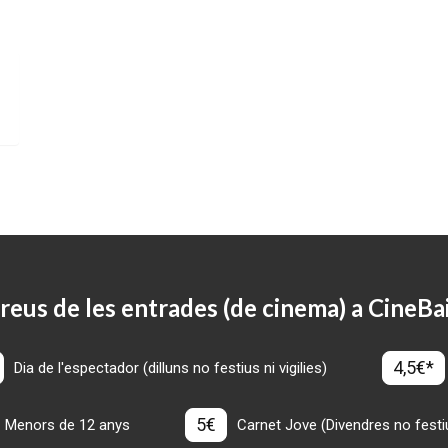
reus de les entrades (de cinema) a CineBa
4,5€*
Dia de l'espectador (dilluns no festius ni vigilies)
5€
Menors de 12 anys
Carnet Jove (Divendres no festius