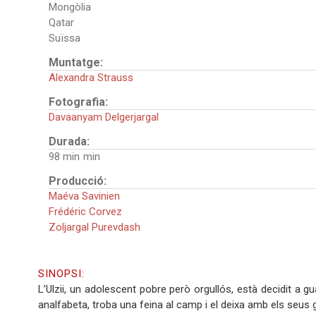
Mongòlia
Qatar
Suïssa
Muntatge:
Alexandra Strauss
Fotografia:
Davaanyam Delgerjargal
Durada:
98 min
Producció:
Maéva Savinien
Frédéric Corvez
Zoljargal Purevdash
SINOPSI:
L’Ulzii, un adolescent pobre però orgullós, està decidit a 
analfabeta, troba una feina al camp i el deixa amb els seus