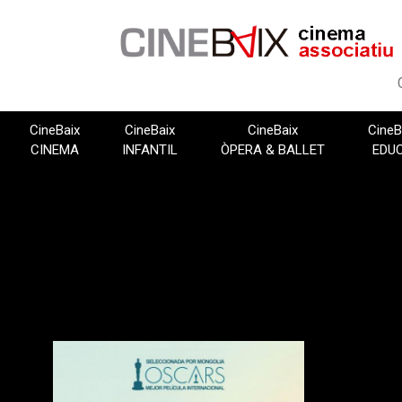
Vés
al
contingut
CineBaix
CineBaix
CineBaix
CineB
CINEMA
INFANTIL
ÒPERA & BALLET
EDU