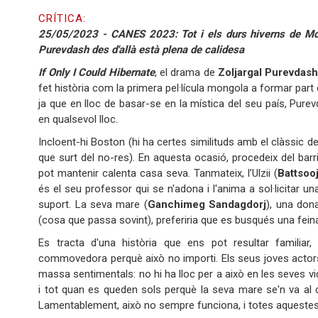
CRÍTICA:
25/05/2023 - CANES 2023: Tot i els durs hiverns de Mong
Purevdash des d'allà està plena de calidesa
If Only I Could Hibernate
, el drama de
Zoljargal Purevdas
fet història com la primera pel·lícula mongola a formar part d
ja que en lloc de basar-se en la mística del seu país, Purev
en qualsevol lloc.
Incloent-hi Boston (hi ha certes similituds amb el clàssic d
que surt del no-res). En aquesta ocasió, procedeix del barri
pot mantenir calenta casa seva. Tanmateix, l’Ulzii (
Battsoo
és el seu professor qui se n'adona i l'anima a sol·licitar u
suport. La seva mare (
Ganchimeg Sandagdorj
), una don
(cosa que passa sovint), preferiria que es busqués una fein
Es tracta d'una història que ens pot resultar familiar
commovedora perquè això no importi. Els seus joves actor
massa sentimentals: no hi ha lloc per a això en les seves vi
i tot quan es queden sols perquè la seva mare se'n va al 
Lamentablement, això no sempre funciona, i totes aquestes r