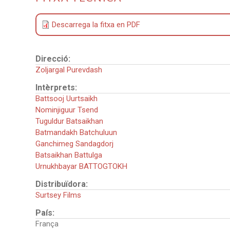
Descarrega la fitxa en PDF
Direcció:
Zoljargal Purevdash
Intèrprets:
Battsooj Uurtsaikh
Nominjiguur Tsend
Tuguldur Batsaikhan
Batmandakh Batchuluun
Ganchimeg Sandagdorj
Batsaikhan Battulga
Urnukhbayar BATTOGTOKH
Distribuïdora:
Surtsey Films
País:
França