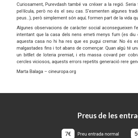
Curiosament, Purevdash també va créixer a la regió. Seria f
pel·lícula, però no és el seu cas. S'esmenten algunes tradi
peus…), però simplement són aquí; formen part de la vida quot
Algunes observacions de caràcter social aconsegueixen fe
intentant que la casa dels nens emeti menys fum (es diu 
aquesta casa no hi ha res que es pugui cremar. No és est
malgastades fins i tot abans de començar. Quan algú té una o
un bitllet de loteria premiat, i ets massa covard per co
cercles viciosos, aquests errors repetits generació rere generac
Marta Balaga – cineuropa.org
Preus de les entra
7€
5
Preu entrada normal