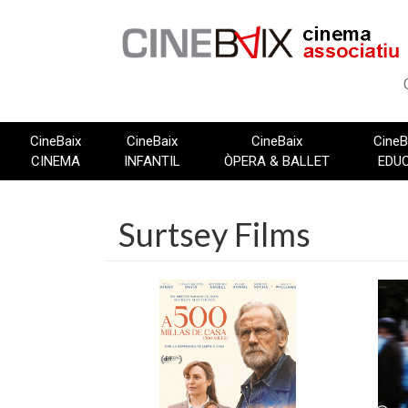
Vés
al
contingut
CineBaix
CineBaix
CineBaix
CineB
CINEMA
INFANTIL
ÒPERA & BALLET
EDU
Surtsey Films