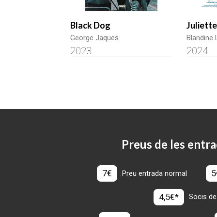
Black Dog
Juliett
George Jaques
Blandine 
2023
2024
Preus de les entra
7€
5
Preu entrada normal
4,5€*
Socis de