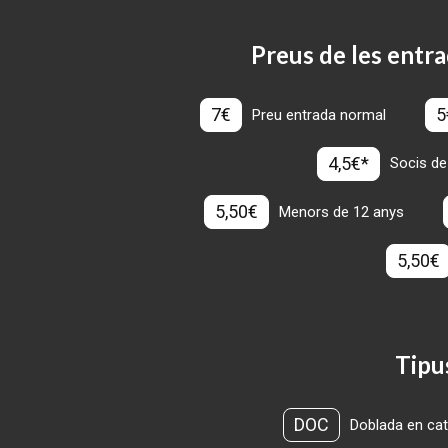
Preus de les entra
7€
5
Preu entrada normal
4,5€*
Socis de
5,50€
Menors de 12 anys
5,50€
Tipu
DOC
Doblada en cat