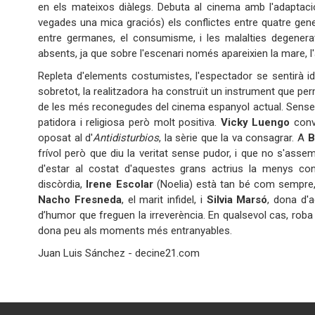
en els mateixos diàlegs. Debuta al cinema amb l'adaptaci
vegades una mica graciós) els conflictes entre quatre genera
entre germanes, el consumisme, i les malalties degenerat
absents, ja que sobre l'escenari només apareixien la mare, l
Repleta d'elements costumistes, l'espectador se sentirà i
sobretot, la realitzadora ha construït un instrument que perm
de les més reconegudes del cinema espanyol actual. Sense
patidora i religiosa però molt positiva.
Vicky Luengo
conv
oposat al d'
Antidisturbios
, la sèrie que la va consagrar. A
B
frívol però que diu la veritat sense pudor, i que no s'asse
d'estar al costat d'aquestes grans actrius la menys c
discòrdia,
Irene Escolar
(Noelia) està tan bé com sempre,
Nacho Fresneda
, el marit infidel, i
Silvia Marsó
, dona d'a
d’humor que freguen la irreverència. En qualsevol cas, roba
dona peu als moments més entranyables.
Juan Luis Sánchez - decine21.com