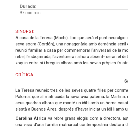
Durada:
97 min
SINOPSI:
A casa de la Teresa (Machi), lloc que serà el punt neuràlgic o
seva sogra (Cordón), una nonagenària amb demència senil que 
reunió familiar a casa per commemorar l'aniversari de la mor
rebel, l'esbojarrada, l'aventurera i alhora absent- seran el 
xoquin entre si i breguin alhora amb les seves pròpies frustra
CRÍTICA:
S
La Teresa reuneix tres de les seves quatre filles per commem
Paloma, que al matí cuida la seva àvia paterna; la Martina, m
seus quadres alhora que manté un idil·li amb un home casat, 
s’està a Buenos Aires, després d'haver iniciat un idil·li amb u
Carolina Àfrica
va rebre grans elogis com a directora, aut
una visió d'una família matriarcal contemporània deutora 