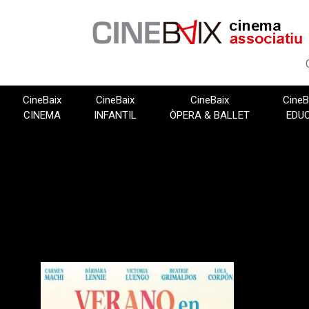
Vés
al
contingut
CineBaix
CineBaix
CineBaix
CineB
CINEMA
INFANTIL
ÒPERA & BALLET
EDU