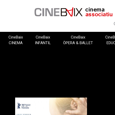
Vés
al
contingut
CineBaix
CineBaix
CineBaix
CineB
CINEMA
INFANTIL
ÒPERA & BALLET
EDU