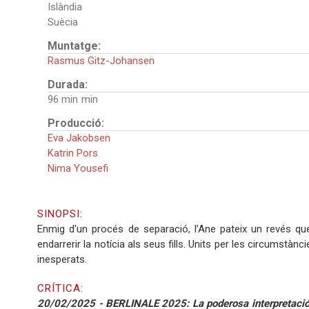
Islàndia
Suècia
Muntatge:
Rasmus Gitz-Johansen
Durada:
96 min
Producció:
Eva Jakobsen
Katrin Pors
Nima Yousefi
SINOPSI:
Enmig d'un procés de separació, l’Ane pateix un revés que
endarrerir la notícia als seus fills. Units per les circumstàn
inesperats.
CRÍTICA:
20/02/2025 - BERLINALE 2025: La poderosa interpretació 