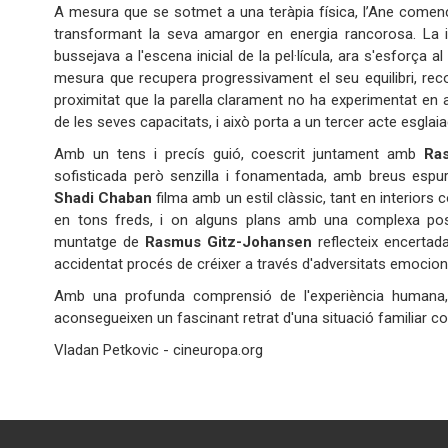
A mesura que se sotmet a una teràpia física, l’Ane comença
transformant la seva amargor en energia rancorosa. La in
bussejava a l'escena inicial de la pel·lícula, ara s'esforça
mesura que recupera progressivament el seu equilibri, reco
proximitat que la parella clarament no ha experimentat en
de les seves capacitats, i això porta a un tercer acte esglaia
Amb un tens i precís guió, coescrit juntament amb
Ra
sofisticada però senzilla i fonamentada, amb breus espur
Shadi Chaban
filma amb un estil clàssic, tant en interiors c
en tons freds, i on alguns plans amb una complexa po
muntatge de
Rasmus Gitz-Johansen
reflecteix encertada
accidentat procés de créixer a través d'adversitats emocional
Amb una profunda comprensió de l'experiència humana, 
aconsegueixen un fascinant retrat d'una situació famil
Vladan Petkovic - cineuropa.org