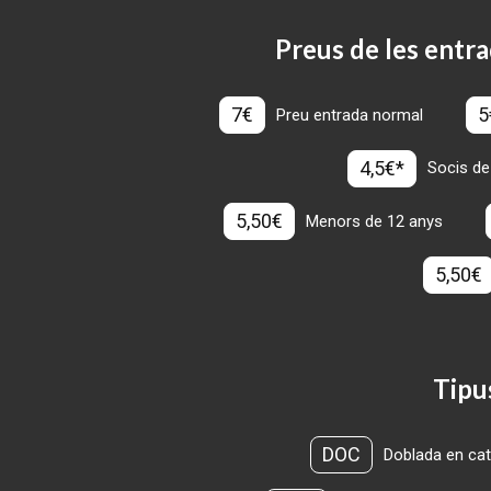
Preus de les entra
7€
5
Preu entrada normal
4,5€*
Socis de
5,50€
Menors de 12 anys
5,50€
Tipu
DOC
Doblada en cat