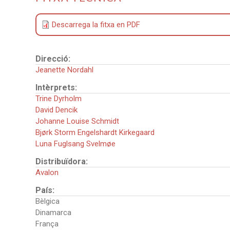
Descarrega la fitxa en PDF
Direcció:
Jeanette Nordahl
Intèrprets:
Trine Dyrholm
David Dencik
Johanne Louise Schmidt
Bjørk Storm Engelshardt Kirkegaard
Luna Fuglsang Svelmøe
Distribuïdora:
Avalon
País:
Bèlgica
Dinamarca
França