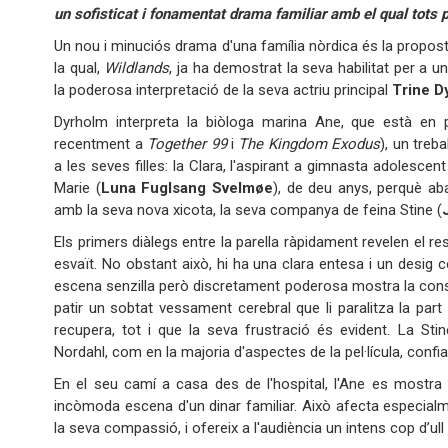
un sofisticat i fonamentat drama familiar amb el qual tots 
Un nou i minuciós drama d'una família nòrdica és la propos
la qual,
Wildlands
, ja ha demostrat la seva habilitat per a u
la poderosa interpretació de la seva actriu principal
Trine D
Dyrholm interpreta la biòloga marina Ane, que està en
recentment a
Together 99
i
The Kingdom Exodus
), un treb
a les seves filles: la Clara, l'aspirant a gimnasta adolescent
Marie (
Luna Fuglsang Svelmøe
), de deu anys, perquè a
amb la seva nova xicota, la seva companya de feina Stine (
Els primers diàlegs entre la parella ràpidament revelen el r
esvaït. No obstant això, hi ha una clara entesa i un desig c
escena senzilla però discretament poderosa mostra la consci
patir un sobtat vessament cerebral que li paralitza la pa
recupera, tot i que la seva frustració és evident. La St
Nordahl, com en la majoria d'aspectes de la pel·lícula, confi
En el seu camí a casa des de l'hospital, l'Ane es mostra
incòmoda escena d'un dinar familiar. Això afecta especialme
la seva compassió, i ofereix a l'audiència un intens cop d’ul