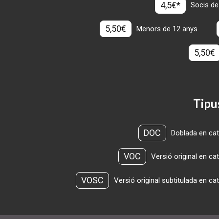
4,5€*
Socis de
5,50€
Menors de 12 anys
5,50€
Tipu
DOC
Doblada en cat
VOC
Versió original en ca
VOSC
Versió original subtitulada en ca