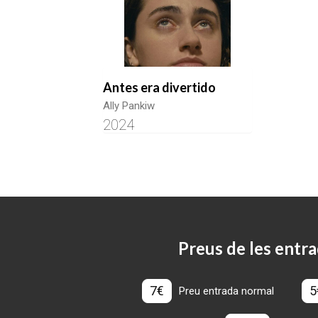
Antes era divertido
Ally Pankiw
2024
Preus de les entra
7€
5
Preu entrada normal