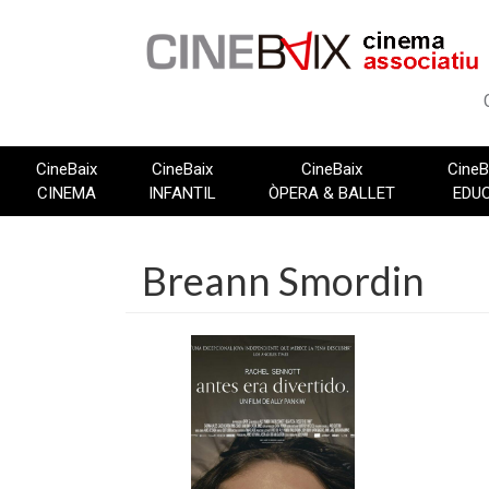
Vés
al
contingut
CineBaix
CineBaix
CineBaix
CineB
CINEMA
INFANTIL
ÒPERA & BALLET
EDU
Breann Smordin