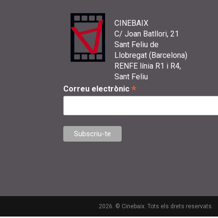
CINEBAIX
C/ Joan Batllori, 21
Sant Feliu de
Llobregat (Barcelona)
RENFE línia R1 i R4,
Sant Feliu
*
Correu electrònic
2026. © Cinebaix. Tots els drets reservats.