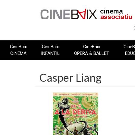
Vés
al
contingut
CineBaix
CineBaix
CineBaix
CineB
CINEMA
INFANTIL
ÒPERA & BALLET
EDU
Casper Liang