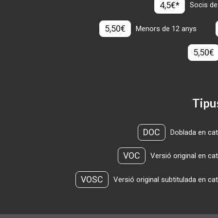
4,5€*
Socis de
5,50€
Menors de 12 anys
5,50€
Tipu
DOC
Doblada en cat
VOC
Versió original en ca
VOSC
Versió original subtitulada en ca