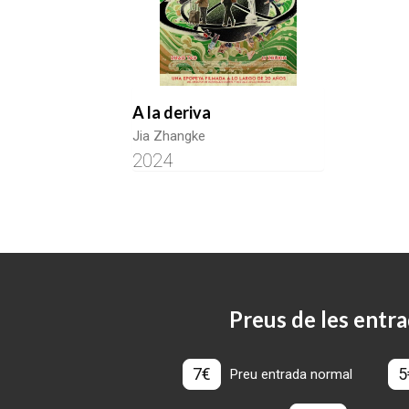
A la deriva
Jia Zhangke
2024
Preus de les entra
7€
5
Preu entrada normal