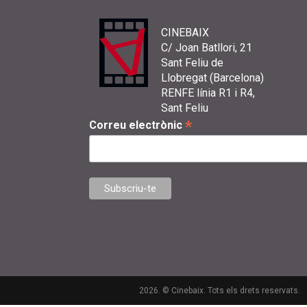
CINEBAIX
C/ Joan Batllori, 21
Sant Feliu de
Llobregat (Barcelona)
RENFE línia R1 i R4,
Sant Feliu
*
Correu electrònic
2026. © Cinebaix. Tots els drets reservats.