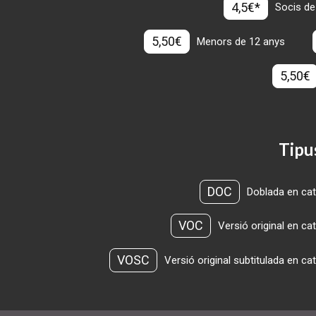
4,5€*
Socis de
5,50€
Menors de 12 anys
5,50€
Tipu
DOC
Doblada en cat
VOC
Versió original en ca
VOSC
Versió original subtitulada en ca