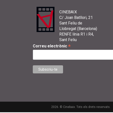
CINEBAIX
C/ Joan Batllori, 21
Sant Feliu de
Llobregat (Barcelona)
RENFE línia R1 i R4,
Sant Feliu
*
Correu electrònic
2026. © Cinebaix. Tots els drets reservats.