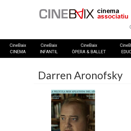
Vés
al
contingut
CineBaix
CineBaix
CineBaix
CineB
CINEMA
INFANTIL
ÒPERA & BALLET
EDU
Darren Aronofsky