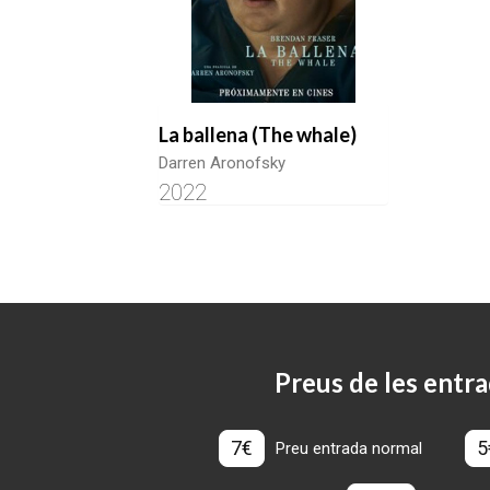
La ballena (The whale)
Darren Aronofsky
2022
Preus de les entra
7€
5
Preu entrada normal