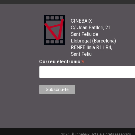
CINEBAIX
C/ Joan Batllori, 21
Sant Feliu de
Llobregat (Barcelona)
RENFE línia R1 i R4,
Sant Feliu
*
Correu electrònic
2026. © Cinebaix. Tots els drets reservats.