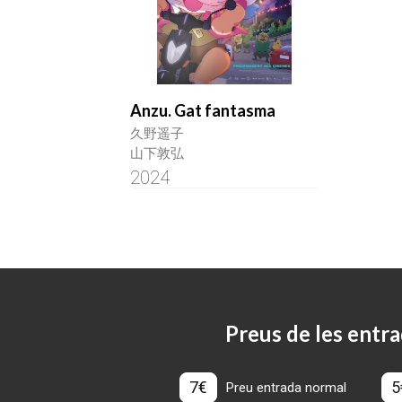
Anzu. Gat fantasma
久野遥子
山下敦弘
2024
Preus de les entra
7€
5
Preu entrada normal