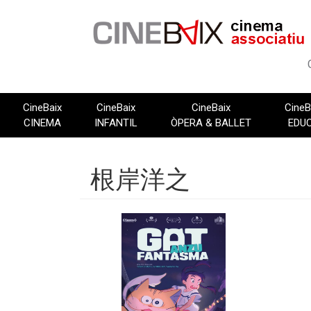
Vés
al
contingut
CineBaix
CineBaix
CineBaix
CineB
CINEMA
INFANTIL
ÒPERA & BALLET
EDU
根岸洋之