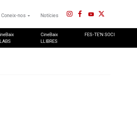
Coneix-nos
Notícies
ineBaix
CineBaix
FES-TE'N SOCI
LABS
LLIBRES