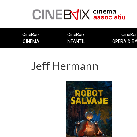
Vés
al
contingut
CineBaix
CineBaix
CineBai
CINEMA
INFANTIL
ÒPERA & B
Jeff Hermann