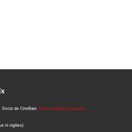
ix
Socis de CineBaix
(*amb acreditació pertinent)
 ni vigilies)