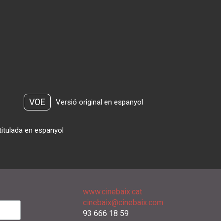
VOE
Versió original en espanyol
titulada en espanyol
www.cinebaix.cat
cinebaix@cinebaix.com
93 666 18 59