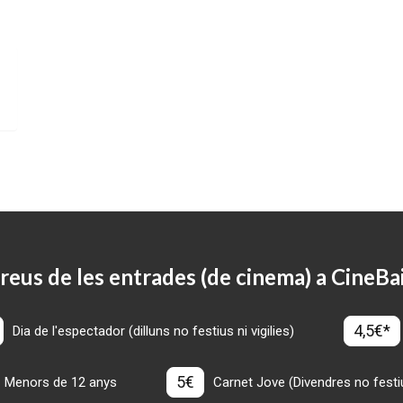
reus de les entrades (de cinema) a CineBa
4,5€*
Dia de l'espectador (dilluns no festius ni vigilies)
5€
Menors de 12 anys
Carnet Jove (Divendres no festius