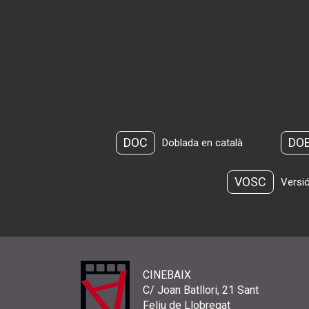
DOC
DO
Doblada en català
VOSC
Versió
CINEBAIX
C/ Joan Batllori, 21 Sant
Feliu de Llobregat