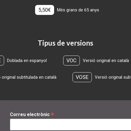
5,50€
Més grans de 65 anys
Tipus de versions
E
VOC
Doblada en espanyol
Versió original en català
VOSE
 original subtitulada en català
Versió original sub
*
Correu electrònic