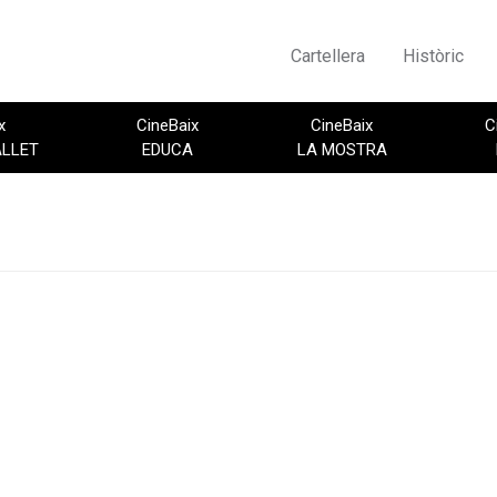
Cartellera
Històric
x
CineBaix
CineBaix
C
ALLET
EDUCA
LA MOSTRA