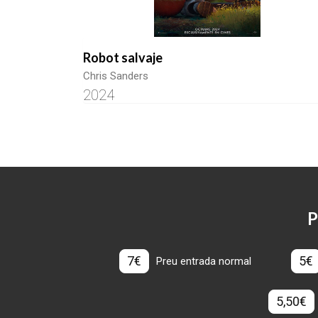
Robot salvaje
Chris Sanders
2024
P
7€
5€
Preu entrada normal
5,50€