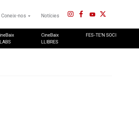
Coneix-nos
Notícies
ineBaix
CineBaix
FES-TE'N SOCI
LABS
LLIBRES