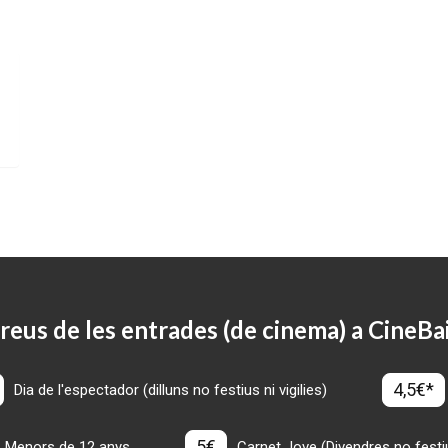
reus de les entrades (de cinema) a CineBa
4,5€*
Dia de l'espectador (dilluns no festius ni vigilies)
5€
Menors de 12 anys
Carnet Jove (Divendres no festius