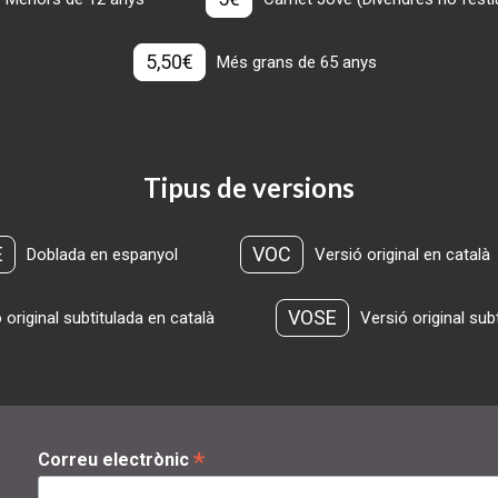
5,50€
Més grans de 65 anys
Tipus de versions
E
VOC
Doblada en espanyol
Versió original en català
VOSE
 original subtitulada en català
Versió original sub
*
Correu electrònic