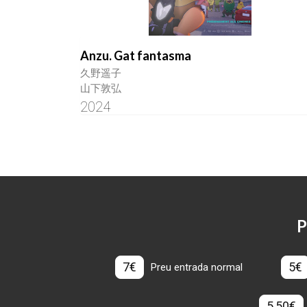
Anzu. Gat fantasma
久野遥子
山下敦弘
2024
P
7€
5€
Preu entrada normal
5,50€