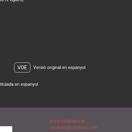
VOE
Versió original en espanyol
titulada en espanyol
www.cinebaix.cat
cinebaix@cinebaix.com