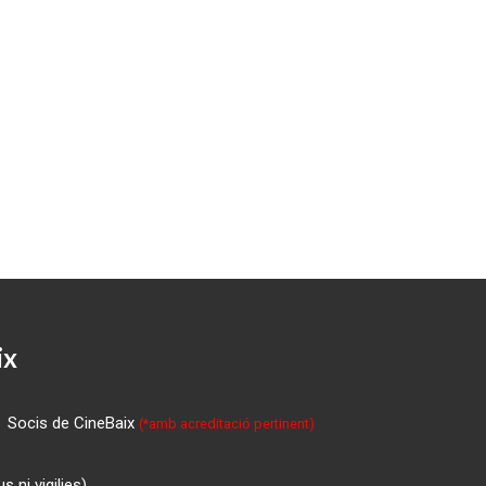
ix
Socis de CineBaix
(*amb acreditació pertinent)
 ni vigilies)