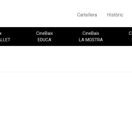
Cartellera
Històric
x
CineBaix
CineBaix
C
ALLET
EDUCA
LA MOSTRA