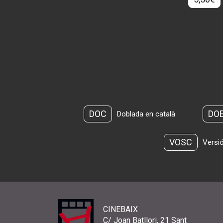
DOC
DO
Doblada en català
VOSC
Versió
CINEBAIX
C/ Joan Batllori, 21 Sant