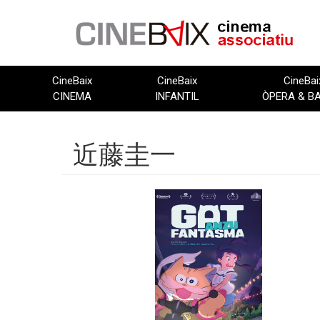
Vés
al
contingut
CineBaix
CineBaix
CineBai
CINEMA
INFANTIL
ÒPERA & B
近藤圭一