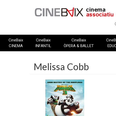
Vés
al
contingut
CineBaix
CineBaix
CineBaix
CineB
CINEMA
INFANTIL
ÒPERA & BALLET
EDU
Melissa Cobb