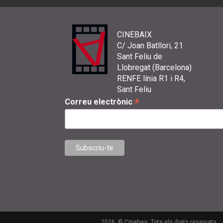
CINEBAIX
C/ Joan Batllori, 21
Sant Feliu de
Llobregat (Barcelona)
RENFE línia R1 i R4,
Sant Feliu
*
Correu electrònic
2026. © Cinebaix. Tots els drets reservats.