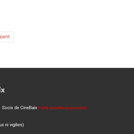
üent
ix
Socis de CineBaix
(*amb acreditació pertinent)
 ni vigilies)