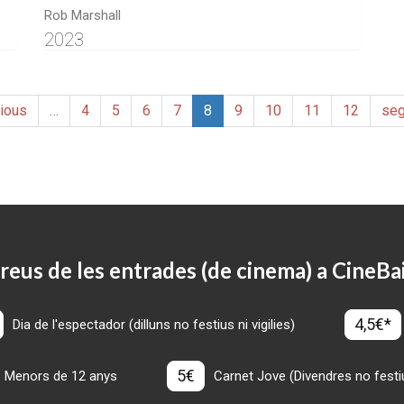
Rob Marshall
2023
ious
…
4
5
6
7
8
9
10
11
12
seg
reus de les entrades (de cinema) a CineBa
4,5€*
Dia de l'espectador (dilluns no festius ni vigilies)
5€
Menors de 12 anys
Carnet Jove (Divendres no festius