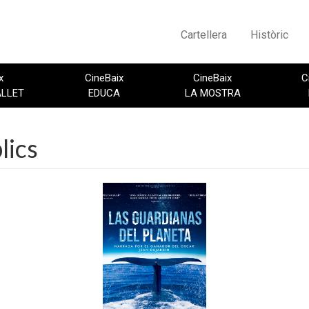
Cartellera
Històric
x
CineBaix
CineBaix
C
ALLET
EDUCA
LA MOSTRA
lics