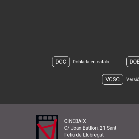
DOC
DO
Doblada en català
VOSC
Versió
CINEBAIX
C/ Joan Batllori, 21 Sant
Feliu de Llobregat