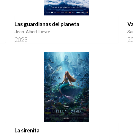
Las guardianas del planeta
Va
Jean-Albert Lièvre
Sa
2023
2
La sirenita