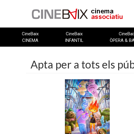
Vés
al
contingut
CineBaix
CineBaix
CineBai
CINEMA
INFANTIL
ÒPERA & B
Apta per a tots els púb