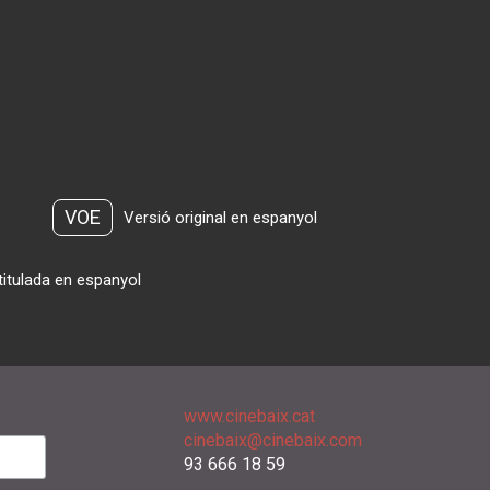
VOE
Versió original en espanyol
titulada en espanyol
www.cinebaix.cat
cinebaix@cinebaix.com
93 666 18 59