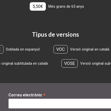
5,50€
Més grans de 65 anys
Tipus de versions
E
VOC
Doblada en espanyol
Versió original en català
VOSE
 original subtitulada en català
Versió original sub
*
Correu electrònic