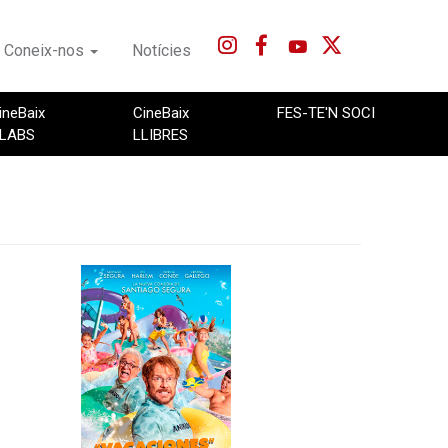
Coneix-nos
Notícies
ineBaix
CineBaix
FES-TE'N SOCI
LABS
LLIBRES