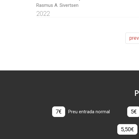
Rasmus A. Sivertsen
2022
prev
P
7€
5€
Preu entrada normal
5,50€