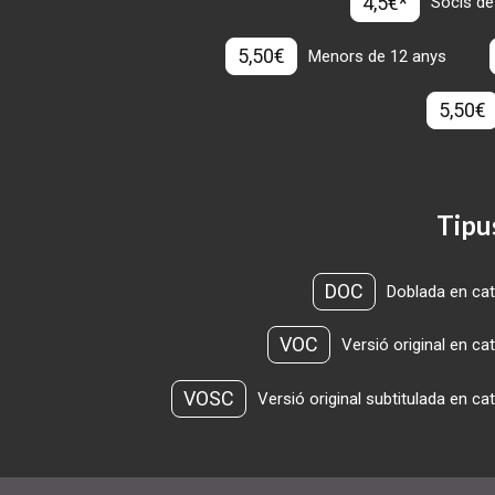
4,5€*
Socis de
5,50€
Menors de 12 anys
5,50€
Tipu
DOC
Doblada en cat
VOC
Versió original en ca
VOSC
Versió original subtitulada en ca