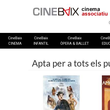
Vés
al
contingut
CineBaix
CineBaix
CineBaix
CineB
CINEMA
INFANTIL
ÒPERA & BALLET
EDU
Apta per a tots els p