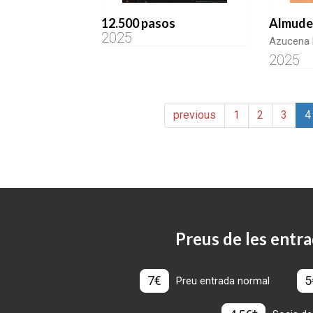
12.500 pasos
Almude
2025
Azucena 
2025
previous
1
2
3
4
Preus de les entra
7€
5
Preu entrada normal