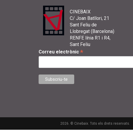
CINEBAIX
C/ Joan Batllori, 21
Sant Feliu de
Llobregat (Barcelona)
RENFE línia R1 i R4,
Sant Feliu
*
Correu electrònic
2026. © Cinebaix. Tots els drets reservats.