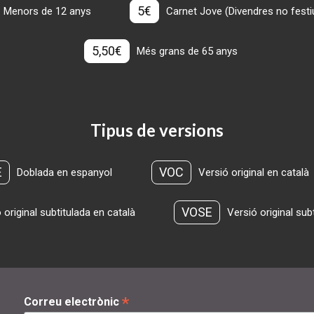
5€
Menors de 12 anys
Carnet Jove (Divendres no festius
5,50€
Més grans de 65 anys
Tipus de versions
E
VOC
Doblada en espanyol
Versió original en català
VOSE
 original subtitulada en català
Versió original sub
*
Correu electrònic