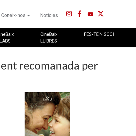
Coneix-nos
Notícies
ineBaix
CineBaix
FES-TE'N SOCI
LABS
LLIBRES
ment recomanada per