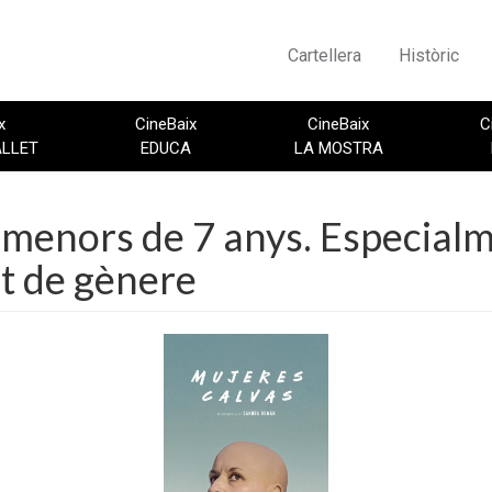
Cartellera
Històric
x
CineBaix
CineBaix
C
ALLET
EDUCA
LA MOSTRA
menors de 7 anys. Especial
at de gènere