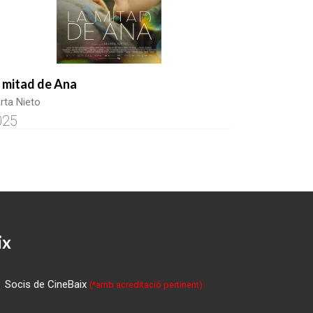
 mitad de Ana
rta Nieto
025
ix
Socis de CineBaix
(*amb acreditació pertinent)