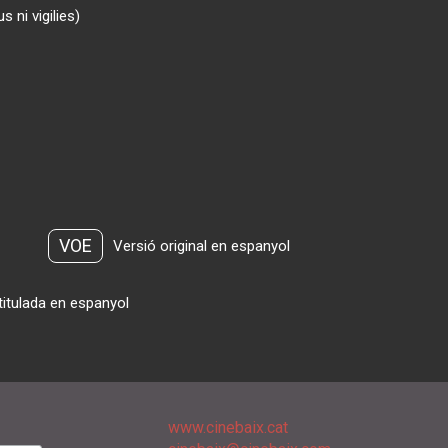
 ni vigilies)
VOE
Versió original en espanyol
titulada en espanyol
www.cinebaix.cat