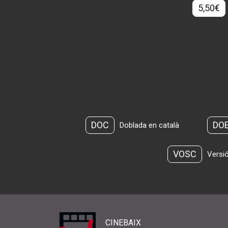
5,50€
DOC
DO
Doblada en català
VOSC
Versió
CINEBAIX