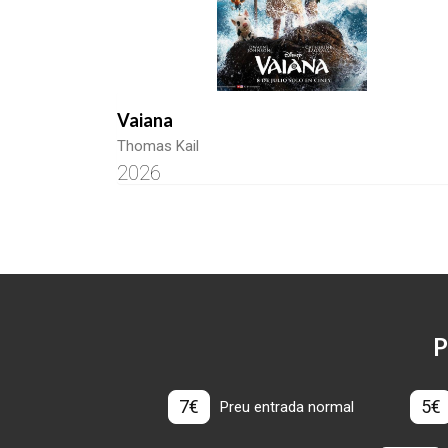
Vaiana
Thomas Kail
2026
P
7€
5€
Preu entrada normal