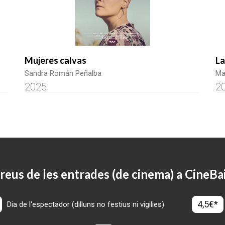
Mujeres calvas
La
Sandra Román Peñalba
Ma
2025
2
reus de les entrades (de cinema) a CineBa
4,5€*
Dia de l'espectador (dilluns no festius ni vigilies)