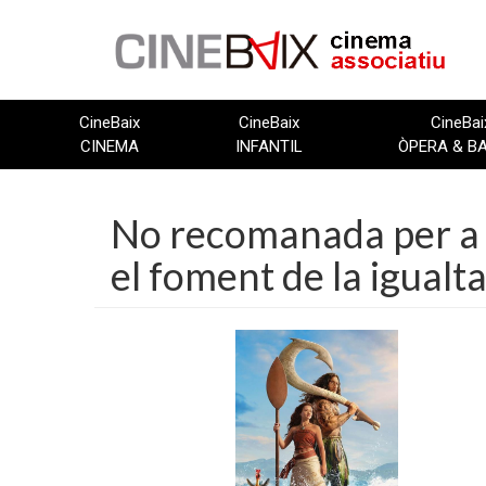
Vés
al
contingut
CineBaix
CineBaix
CineBai
CINEMA
INFANTIL
ÒPERA & B
No recomanada per a 
el foment de la igualt