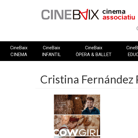
Vés
al
contingut
CineBaix
CineBaix
CineBaix
CineB
CINEMA
INFANTIL
ÒPERA & BALLET
EDU
Cristina Fernández 