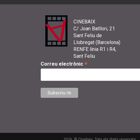
CINEBAIX
C/ Joan Batllori, 21
Sant Feliu de
Llobregat (Barcelona)
RENFE línia R1 i R4,
Sant Feliu
*
Correu electrònic
2026. © Cinebaix. Tots els drets reservats.