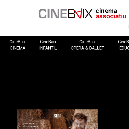
Vés
al
contingut
CineBaix
CineBaix
CineBaix
CineB
CINEMA
INFANTIL
ÒPERA & BALLET
EDU