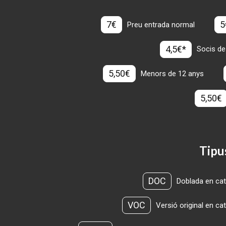
7€
5
Preu entrada normal
4,5€*
Socis de
5,50€
Menors de 12 anys
5,50€
Tipu
DOC
Doblada en cat
VOC
Versió original en ca