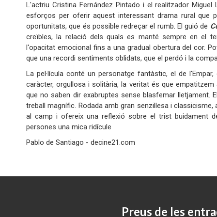
L'actriu Cristina Fernández Pintado i el realitzador Migue
esforços per oferir aquest interessant drama rural que p
oportunitats, que és possible redreçar el rumb. El guió de
C
creïbles, la relació dels quals es manté sempre en el te
l'opacitat emocional fins a una gradual obertura del cor. Po
que una recordi sentiments oblidats, que el perdó i la compas
La pel·lícula conté un personatge fantàstic, el de l'Empar,
caràcter, orgullosa i solitària, la veritat és que empatitze
que no saben dir exabruptes sense blasfemar lletjament. 
treball magnífic. Rodada amb gran senzillesa i classicisme, a
al camp i ofereix una reflexió sobre el trist buidament d
persones una mica ridícule
Pablo de Santiago - decine21.com
Preus de les entra