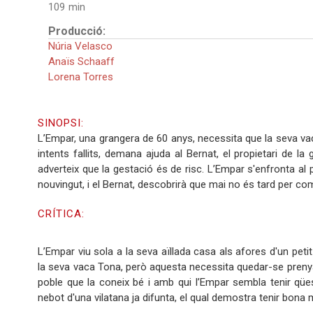
109
Producció:
Núria Velasco
Anaïs Schaaff
Lorena Torres
SINOPSI:
L’Empar, una grangera de 60 anys, necessita que la seva va
intents fallits, demana ajuda al Bernat, el propietari de l
adverteix que la gestació és de risc. L’Empar s'enfronta al po
nouvingut, i el Bernat, descobrirà que mai no és tard per c
CRÍTICA:
L’Empar viu sola a la seva aïllada casa als afores d'un petit
la seva vaca Tona, però aquesta necessita quedar-se prenya
poble que la coneix bé i amb qui l’Empar sembla tenir qües
nebot d'una vilatana ja difunta, el qual demostra tenir bona