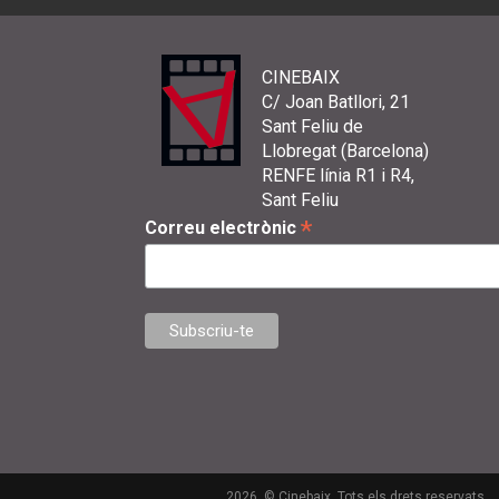
CINEBAIX
C/ Joan Batllori, 21
Sant Feliu de
Llobregat (Barcelona)
RENFE línia R1 i R4,
Sant Feliu
*
Correu electrònic
2026. © Cinebaix. Tots els drets reservats.