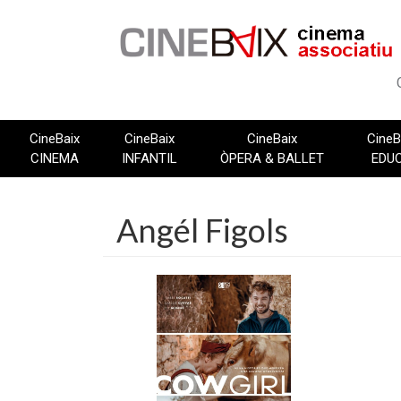
Vés
al
contingut
CineBaix
CineBaix
CineBaix
CineB
CINEMA
INFANTIL
ÒPERA & BALLET
EDU
Angél Figols