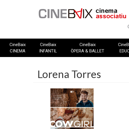
Vés
al
contingut
CineBaix
CineBaix
CineBaix
CineB
CINEMA
INFANTIL
ÒPERA & BALLET
EDU
Lorena Torres