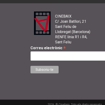
CINEBAIX
C/ Joan Batllori, 21
Sant Feliu de
Llobregat (Barcelona)
RENFE línia R1 i R4,
Sant Feliu
*
Correu electrònic
2026. © Cinebaix. Tots els drets reservats.