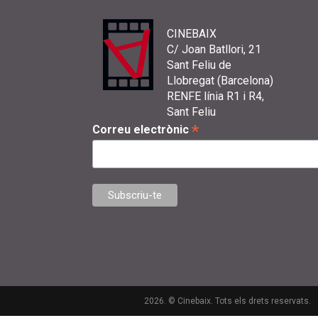
CINEBAIX
C/ Joan Batllori, 21
Sant Feliu de
Llobregat (Barcelona)
RENFE línia R1 i R4,
Sant Feliu
*
Correu electrònic
2026. © Cinebaix. Tots els drets reservats.