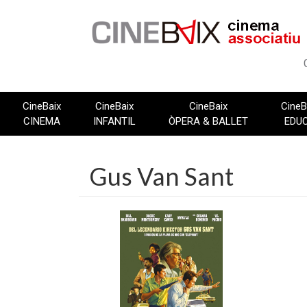
Vés
al
contingut
CineBaix
CineBaix
CineBaix
CineB
CINEMA
INFANTIL
ÒPERA & BALLET
EDU
Gus Van Sant