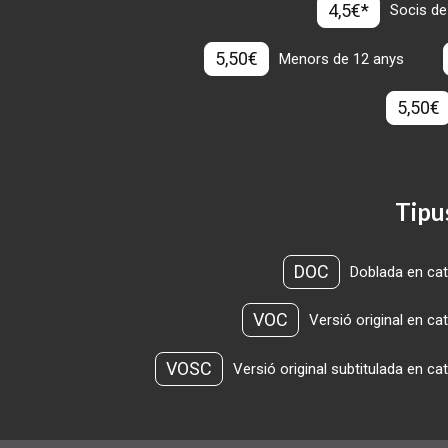
4,5€*
Socis de
5,50€
Menors de 12 anys
5,50€
Tipu
DOC
Doblada en cat
VOC
Versió original en ca
VOSC
Versió original subtitulada en ca