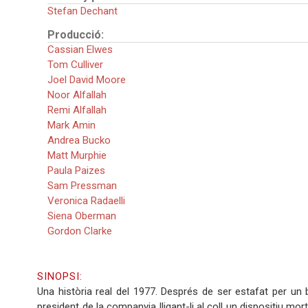
Stefan Dechant
Producció:
Cassian Elwes
Tom Culliver
Joel David Moore
Noor Alfallah
Remi Alfallah
Mark Amin
Andrea Bucko
Matt Murphie
Paula Paizes
Sam Pressman
Veronica Radaelli
Siena Oberman
Gordon Clarke
SINOPSI:
Una història real del 1977. Després de ser estafat per un ba
president de la companyia lligant-li al coll un dispositiu mort