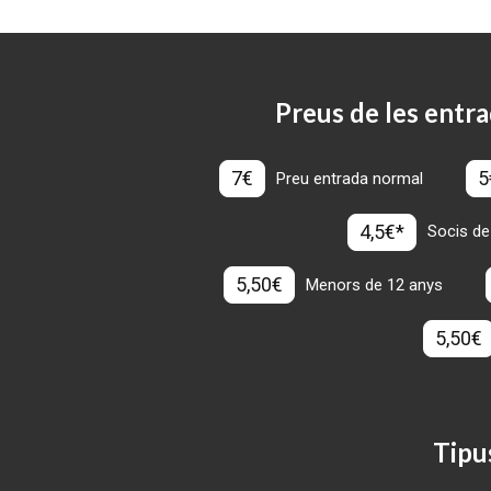
Preus de les entra
7€
5
Preu entrada normal
4,5€*
Socis de
5,50€
Menors de 12 anys
5,50€
Tipu