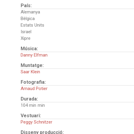
País:
Alemanya
Bèlgica
Estats Units
Israel
Xipre
Música:
Danny Elfman
Muntatge:
Saar Klein
Fotografia:
Arnaud Potier
Durada:
104 min
Vestuari:
Peggy Schnitzer
Disseny producció: