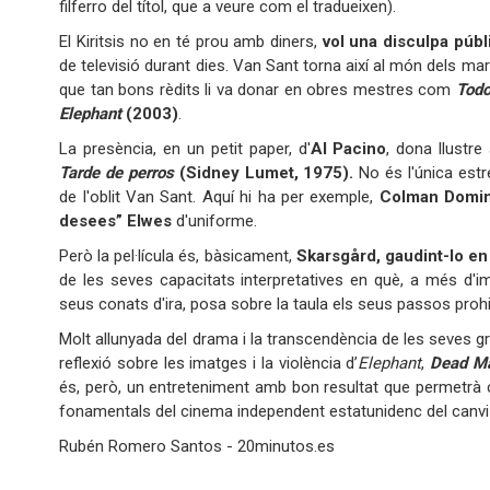
filferro del títol, que a veure com el tradueixen).
El Kiritsis no en té prou amb diners,
vol una disculpa públ
de televisió durant dies. Van Sant torna així al món dels ma
que tan bons rèdits li va donar en obres mestres com
Todo
Elephant
(2003)
.
La presència, en un petit paper, d'
Al
Pacino
, dona llustre
Tarde de perros
(Sidney Lumet, 1975).
No és l'única estre
de l'oblit Van Sant. Aquí hi ha per exemple,
Colman Domi
desees” Elwes
d'uniforme.
Però la pel·lícula és, bàsicament,
Skarsgård, gaudint-lo en
de les seves capacitats interpretatives en què, a més d'i
seus conats d'ira, posa sobre la taula els seus passos prohi
Molt allunyada del drama i la transcendència de les seves g
reflexió sobre les imatges i la violència d’
Elephant
,
Dead Ma
és, però, un entreteniment amb bon resultat que permetrà c
fonamentals del cinema independent estatunidenc del canvi d
Rubén Romero Santos - 20minutos.es