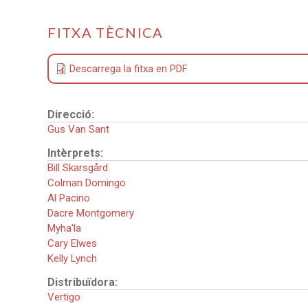
FITXA TÈCNICA
Descarrega la fitxa en PDF
Direcció:
Gus Van Sant
Intèrprets:
Bill Skarsgård
Colman Domingo
Al Pacino
Dacre Montgomery
Myha'la
Cary Elwes
Kelly Lynch
Distribuïdora:
Vertigo