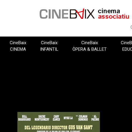
Vés
al
contingut
CineBaix
CineBaix
CineBaix
CineB
CINEMA
INFANTIL
ÒPERA & BALLET
EDU