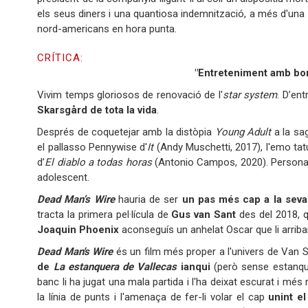
els seus diners i una quantiosa indemnització, a més d'una d
nord-americans en hora punta.
CRÍTICA:
"Entreteniment amb bon
Vivim temps gloriosos de renovació de l'
star
system
. D’en
Skarsgård de tota la vida
.
Després de coquetejar amb la distòpia
Young Adult
a la sa
el pallasso Pennywise d'
It
(Andy Muschetti, 2017), l'emo tatu
d’
El diablo a todas horas
(Antonio Campos, 2020). Personatge
adolescent.
Dead Man’s Wire
hauria de ser
un
pas més cap a la seva 
tracta la primera pel·lícula de
Gus van Sant
des del 2018, 
Joaquin Phoenix
aconseguís un anhelat Oscar que li arrib
Dead Man's Wire
és un film més proper a l'univers de Van S
de
La estanquera de Vallecas
ianqui
(però sense estanquer
banc li ha jugat una mala partida i l'ha deixat escurat i més r
la línia de punts i l'amenaça de fer-li volar el cap
unint el