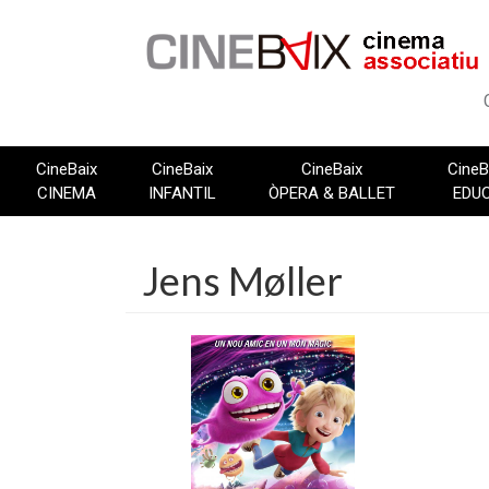
Vés
al
contingut
CineBaix
CineBaix
CineBaix
CineB
CINEMA
INFANTIL
ÒPERA & BALLET
EDU
Jens Møller