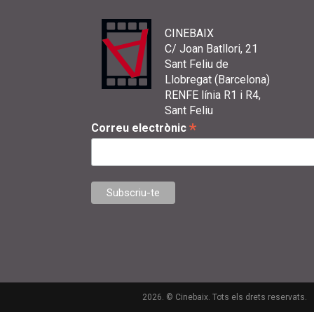
CINEBAIX
C/ Joan Batllori, 21
Sant Feliu de
Llobregat (Barcelona)
RENFE línia R1 i R4,
Sant Feliu
*
Correu electrònic
2026. © Cinebaix. Tots els drets reservats.