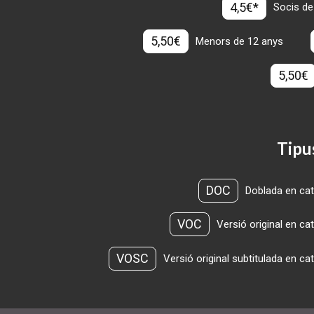
4,5€*
Socis de
5,50€
Menors de 12 anys
5,50€
Tipu
DOC
Doblada en cat
VOC
Versió original en ca
VOSC
Versió original subtitulada en ca