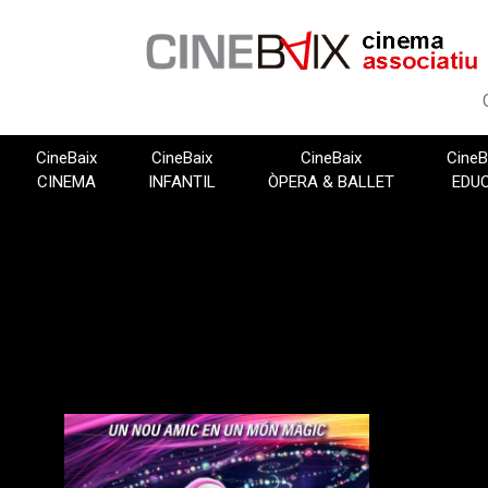
Vés
al
contingut
CineBaix
CineBaix
CineBaix
CineB
CINEMA
INFANTIL
ÒPERA & BALLET
EDU