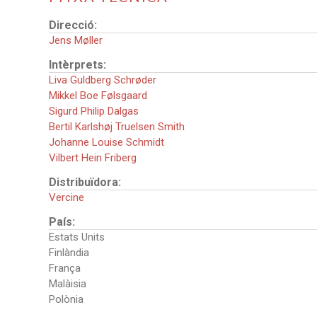
Direcció:
Jens Møller
Intèrprets:
Liva Guldberg Schrøder
Mikkel Boe Følsgaard
Sigurd Philip Dalgas
Bertil Karlshøj Truelsen Smith
Johanne Louise Schmidt
Vilbert Hein Friberg
Distribuïdora:
Vercine
País:
Estats Units
Finlàndia
França
Malàisia
Polònia