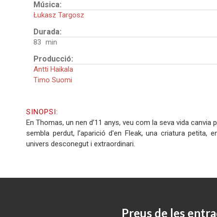
Música:
Łukasz Targosz
Durada:
83
Producció:
Antti Haikala
Timo Suomi
SINOPSI:
En Thomas, un nen d’11 anys, veu com la seva vida canvia p
sembla perdut, l’aparició d'en Fleak, una criatura petita, 
univers desconegut i extraordinari.
Preus de les entra