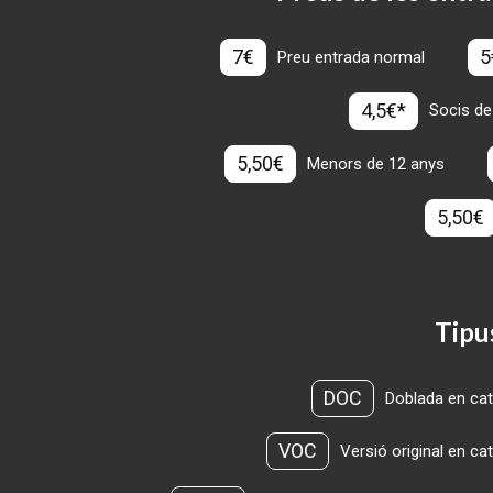
7€
5
Preu entrada normal
4,5€*
Socis de
5,50€
Menors de 12 anys
5,50€
Tipu
DOC
Doblada en cat
VOC
Versió original en ca