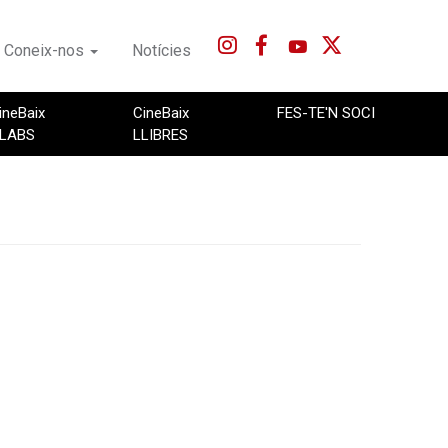
Coneix-nos
Notícies
ineBaix
CineBaix
FES-TE'N SOCI
LABS
LLIBRES