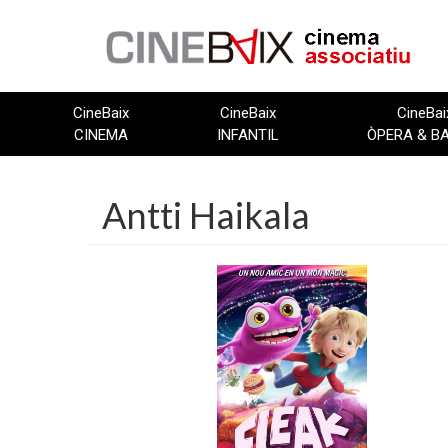
Vés
al
contingut
CineBaix
CineBaix
CineBai
CINEMA
INFANTIL
ÒPERA & B
Antti Haikala