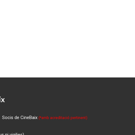
ix
Socis de CineBaix
(*amb acreditació pertinent)
 ni vigilies)