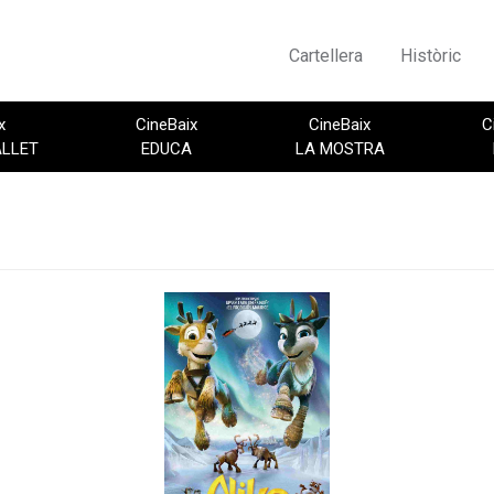
Cartellera
Històric
x
CineBaix
CineBaix
C
ALLET
EDUCA
LA MOSTRA