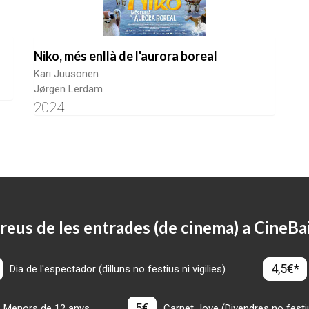
Niko, més enllà de l'aurora boreal
Kari Juusonen
Jørgen Lerdam
2024
reus de les entrades (de cinema) a CineBa
4,5€*
Dia de l'espectador (dilluns no festius ni vigilies)
5€
Menors de 12 anys
Carnet Jove (Divendres no festius