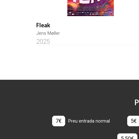
Fleak
Jens Møller
2025
P
7€
5€
Preu entrada normal
5,50€