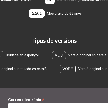
5,50€
Més grans de 65 anys
Tipus de versions
E
VOC
Doblada en espanyol
Versió original en català
VOSE
 original subtitulada en català
Versió original sub
*
Correu electrònic