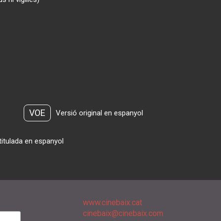
VOE
Versió original en espanyol
titulada en espanyol
www.cinebaix.cat
cinebaix@cinebaix.com