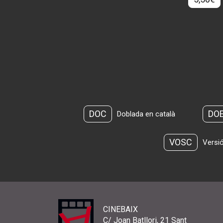
DOC
DO
Doblada en català
VOSC
Versió
CINEBAIX
C/ Joan Batllori, 21 Sant