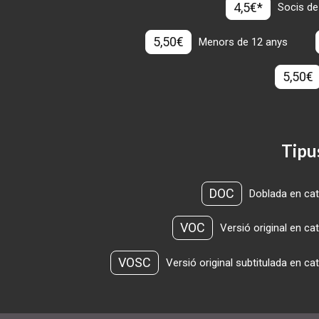
4,5€*
Socis de
5,50€
Menors de 12 anys
5,50€
Tipu
DOC
Doblada en cat
VOC
Versió original en ca
VOSC
Versió original subtitulada en ca