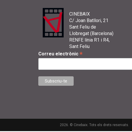
CINEBAIX
C/ Joan Batllori, 21
Sant Feliu de
Llobregat (Barcelona)
RENFE línia R1 i R4,
Sant Feliu
*
Correu electrònic
2026. © Cinebaix. Tots els drets reservats.