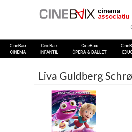
Vés
al
contingut
CineBaix
CineBaix
CineBaix
CineB
CINEMA
INFANTIL
ÒPERA & BALLET
EDU
Liva Guldberg Schr