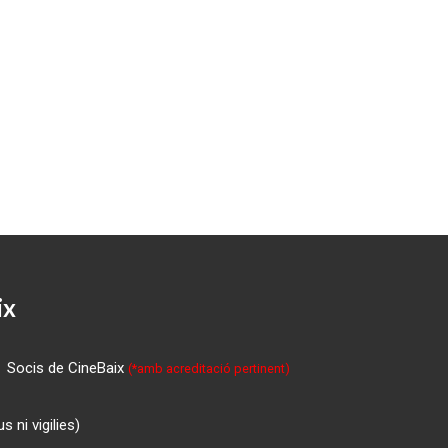
ix
Socis de CineBaix
(*amb acreditació pertinent)
 ni vigilies)