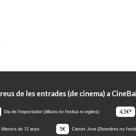
reus de les entrades (de cinema) a CineBa
4,5€*
Dia de l'espectador (dilluns no festius ni vigilies)
5€
Menors de 12 anys
Carnet Jove (Divendres no festius