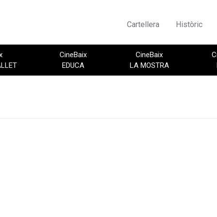
Cartellera
Històric
x
CineBaix
CineBaix
C
ALLET
EDUCA
LA MOSTRA