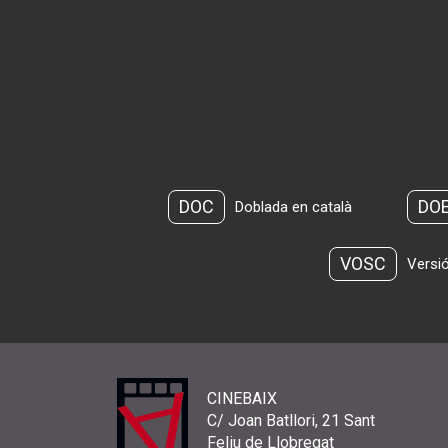
DOC
DO
Doblada en català
VOSC
Versió
CINEBAIX
C/ Joan Batllori, 21 Sant
Feliu de Llobregat