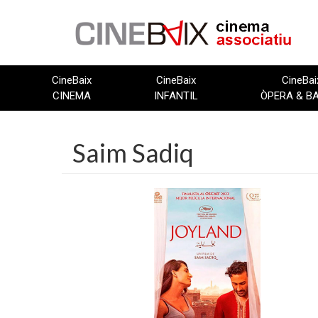
Vés
al
contingut
CineBaix
CineBaix
CineBai
CINEMA
INFANTIL
ÒPERA & B
Saim Sadiq