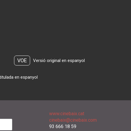
VOE
Versió original en espanyol
titulada en espanyol
www.cinebaix.cat
cinebaix@cinebaix.com
93 666 18 59