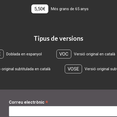
5,50€
Més grans de 65 anys
Tipus de versions
E
VOC
Doblada en espanyol
Versió original en català
VOSE
 original subtitulada en català
Versió original sub
*
Correu electrònic