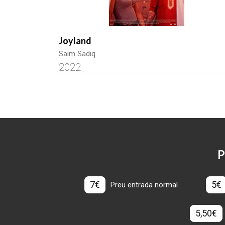
Joyland
Saim Sadiq
2022
P
7€
5€
Preu entrada normal
5,50€